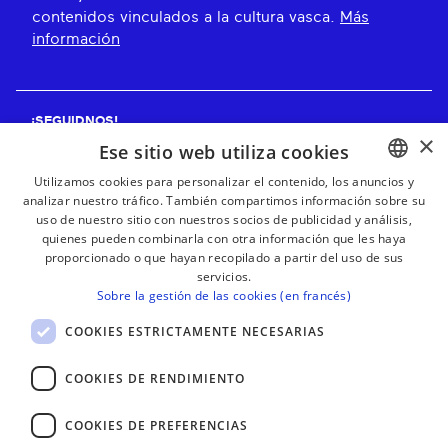
contenidos vinculados a la cultura vasca.
Más
información
¡SEGUIDNOS!
×
Ese sitio web utiliza cookies
Utilizamos cookies para personalizar el contenido, los anuncios y
analizar nuestro tráfico. También compartimos información sobre su
BASQUE
¡RECIBE NUESTROS BOLETINES!
uso de nuestro sitio con nuestros socios de publicidad y análisis,
FRENCH
quienes pueden combinarla con otra información que les haya
proporcionado o que hayan recopilado a partir del uso de sus
Suscribirse
SPANISH
servicios.
Sobre la gestión de las cookies (en francés)
ENGLISH
COOKIES ESTRICTAMENTE NECESARIAS
COOKIES DE RENDIMIENTO
COOKIES DE PREFERENCIAS