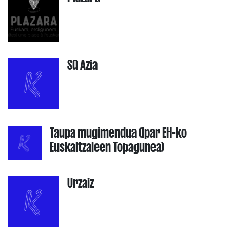
Sü Azia
Taupa mugimendua (Ipar EH-ko
Euskaltzaleen Topagunea)
Urzaiz