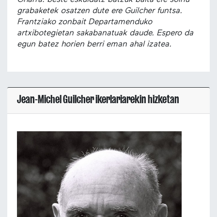
grabaketek osatzen dute ere Guilcher funtsa.
Frantziako zonbait Departamenduko
artxibotegietan sakabanatuak daude. Espero da
egun batez horien berri eman ahal izatea.
Jean-Michel Guilcher ikerlariarekin hizketan