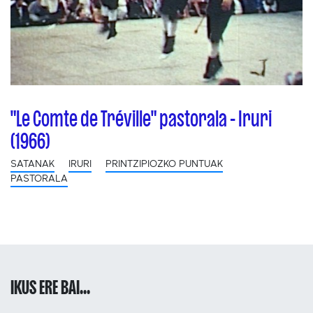
"Le Comte de Tréville" pastorala - Iruri
(1966)
SATANAK
IRURI
PRINTZIPIOZKO PUNTUAK
PASTORALA
IKUS ERE BAI...