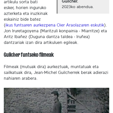
Guilcher.
artikulu sorta bati
2023ko abendua.
esker, horien inguruko
azterketa eta iruzkinak
eskainiz bide batez
(
ikus funtsaren aurkezpena Oier Araolazaren eskutik
).
Jon Iruretagoyena (Maritzuli konpainia - Miarritze) eta
Aritz Ibañez (Duguna dantza taldea - Iruñea)
dantzariak izan dira artikuluen egileak.
Guilcher funtseko filmeak
Filmeak (mutuak dira) aurkeztuak, muntatuak eta
sailkatuak dira, Jean-Michel Guilcherrek berak adierazi
nahiaren arabera.