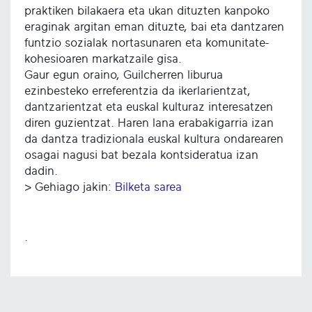
praktiken bilakaera eta ukan dituzten kanpoko
eraginak argitan eman dituzte, bai eta dantzaren
funtzio sozialak nortasunaren eta komunitate-
kohesioaren markatzaile gisa.
Gaur egun oraino, Guilcherren liburua
ezinbesteko erreferentzia da ikerlarientzat,
dantzarientzat eta euskal kulturaz interesatzen
diren guzientzat. Haren lana erabakigarria izan
da dantza tradizionala euskal kultura ondarearen
osagai nagusi bat bezala kontsideratua izan
dadin.
> Gehiago jakin:
Bilketa sarea
.