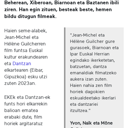
Beherean, Xiberoan, Biarnoan eta Baztanen ibili
ziren. Han egin zituen, besteak beste, hemen
bildu ditugun filmeak.
Haien seme-alabek,
"Jean-Michel eta
Jean-Michel eta
Hélène Guilcher gure
Hélène Guilcherren
gurasoek, Biarnoan eta
film funtsa Euskal
Ipar Euskal Herrian
kultur erakundearen
egindako ikerketetan,
eta
Dantzan
batzuetan, dantza
elkartearen (Eibar,
emanaldiak filmatzeko
Gipuzkoa) esku utzi
aukera izan zuten.
zuten 2023an.
Haien nahia zen film
horiek dagokien
EKEk eta Dantzan-ek
eskualdeetako ikerlari
funts hori elkarrekin
eta dantzariei
balioan ematea
itzultzea."
erabaki dute, film
Yvon, Naïk eta Mône
horiek argitaratuz