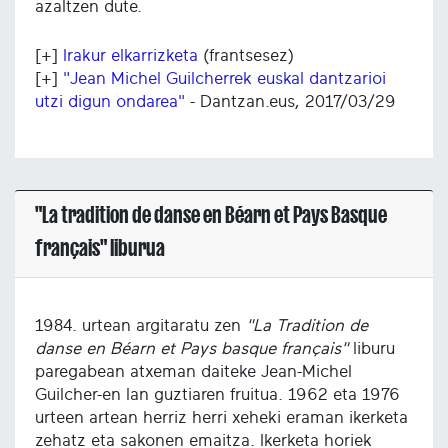
azaltzen dute.
[+]
Irakur elkarrizketa
(frantsesez)
[+]
"Jean Michel Guilcherrek euskal dantzarioi
utzi digun ondarea"
- Dantzan.eus, 2017/03/29
"La tradition de danse en Béarn et Pays Basque
français" liburua
1984. urtean argitaratu zen
"La Tradition de
danse en Béarn et Pays basque français"
liburu
paregabean atxeman daiteke Jean-Michel
Guilcher-en lan guztiaren fruitua. 1962 eta 1976
urteen artean herriz herri xeheki eraman ikerketa
zehatz eta sakonen emaitza. Ikerketa horiek