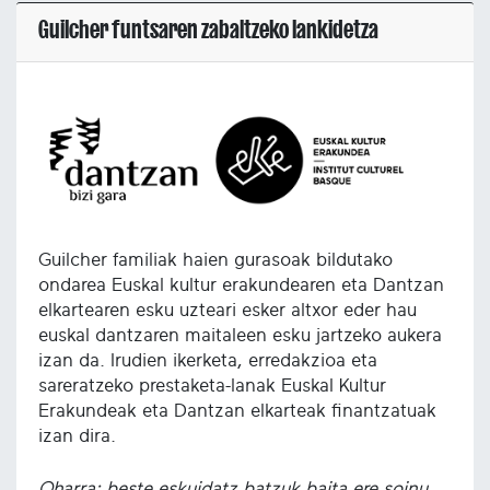
Guilcher funtsaren zabaltzeko lankidetza
Guilcher familiak haien gurasoak bildutako
ondarea Euskal kultur erakundearen eta Dantzan
elkartearen esku uzteari esker altxor eder hau
euskal dantzaren maitaleen esku jartzeko aukera
izan da. Irudien ikerketa, erredakzioa eta
sareratzeko prestaketa-lanak Euskal Kultur
Erakundeak eta Dantzan elkarteak finantzatuak
izan dira.
Oharra: beste eskuidatz batzuk baita ere soinu