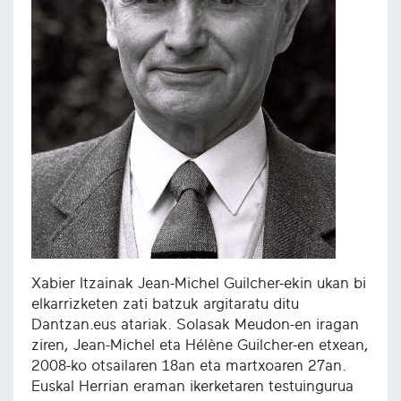
Xabier Itzainak Jean-Michel Guilcher-ekin ukan bi
elkarrizketen zati batzuk argitaratu ditu
Dantzan.eus atariak. Solasak Meudon-en iragan
ziren, Jean-Michel eta Hélène Guilcher-en etxean,
2008-ko otsailaren 18an eta martxoaren 27an.
Euskal Herrian eraman ikerketaren testuingurua