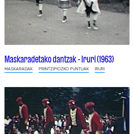
Maskaradetako dantzak - Iruri (1963)
MASKARADAK
PRINTZIPIOZKO PUNTUAK
IRURI