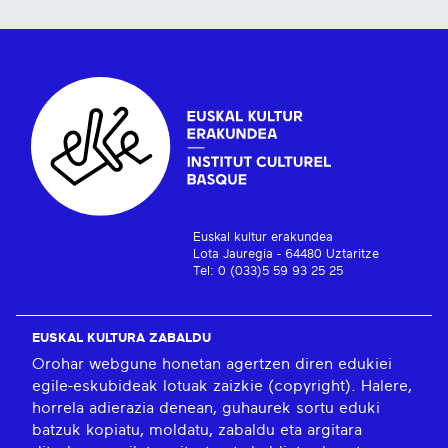
Euskal kultur erakundea
Lota Jauregia - 64480 Uztaritze
Tel: 0 (033)5 59 93 25 25
EUSKAL KULTURA ZABALDU
Orohar webgune honetan agertzen diren edukiei
egile-eskubideak lotuak zaizkie (copyright). Halere,
horrela adierazia denean, guhaurek sortu eduki
batzuk kopiatu, moldatu, zabaldu eta argitara