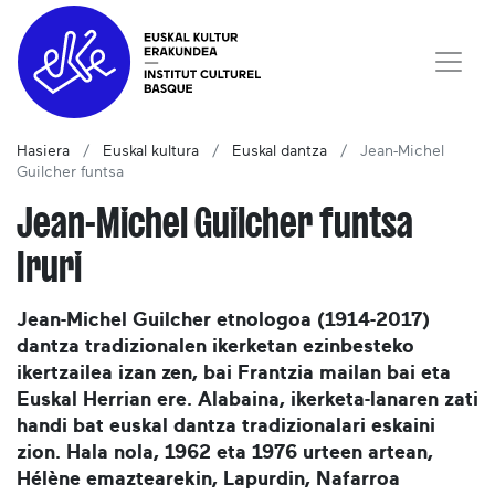
Hasiera
Euskal kultura
Euskal dantza
Jean-Michel
Guilcher funtsa
Jean-Michel Guilcher funtsa
Iruri
Jean-Michel Guilcher etnologoa (1914-2017)
dantza tradizionalen ikerketan ezinbesteko
ikertzailea izan zen, bai Frantzia mailan bai eta
Euskal Herrian ere. Alabaina, ikerketa-lanaren zati
handi bat euskal dantza tradizionalari eskaini
zion. Hala nola, 1962 eta 1976 urteen artean,
Hélène emaztearekin, Lapurdin, Nafarroa