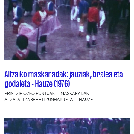
Altzaiko maskaradak: jauziak, bralea eta
godaleta - Hauze (1976)
PRINTZIPIOZKO PUNTUAK
MASKARADAK
ALZAI-ALTZABEHETI-ZUNHARRETA
HAUZE