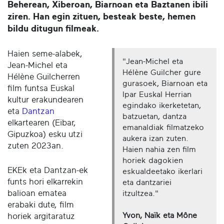
Beherean, Xiberoan, Biarnoan eta Baztanen ibili
ziren. Han egin zituen, besteak beste, hemen
bildu ditugun filmeak.
Haien seme-alabek,
"Jean-Michel eta
Jean-Michel eta
Hélène Guilcher gure
Hélène Guilcherren
gurasoek, Biarnoan eta
film funtsa Euskal
Ipar Euskal Herrian
kultur erakundearen
egindako ikerketetan,
eta
Dantzan
batzuetan, dantza
elkartearen (Eibar,
emanaldiak filmatzeko
Gipuzkoa) esku utzi
aukera izan zuten.
zuten 2023an.
Haien nahia zen film
horiek dagokien
EKEk eta Dantzan-ek
eskualdeetako ikerlari
funts hori elkarrekin
eta dantzariei
balioan ematea
itzultzea."
erabaki dute, film
Yvon, Naïk eta Mône
horiek argitaratuz