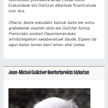
Erakundeak eta Dantzan elkarteak finantzatuak
izan dira.
Oharra: beste eskuidatz batzuk baita ere soinu
grabaketek osatzen dute ere Guilcher funtsa.
Frantziako zonbait Departamenduko
artxibotegietan sakabanatuak daude. Espero da
egun batez horien berri eman ahal izatea.
Jean-Michel Guilcher ikerlariarekin hizketan