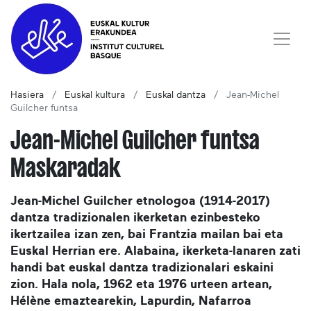
Hasiera
Euskal kultura
Euskal dantza
Jean-Michel
Guilcher funtsa
Jean-Michel Guilcher funtsa
Maskaradak
Jean-Michel Guilcher etnologoa (1914-2017)
dantza tradizionalen ikerketan ezinbesteko
ikertzailea izan zen, bai Frantzia mailan bai eta
Euskal Herrian ere. Alabaina, ikerketa-lanaren zati
handi bat euskal dantza tradizionalari eskaini
zion. Hala nola, 1962 eta 1976 urteen artean,
Hélène emaztearekin, Lapurdin, Nafarroa