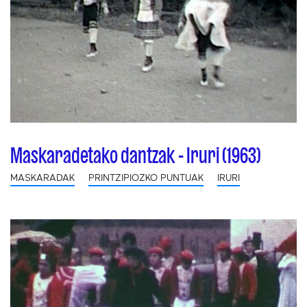
Maskaradetako dantzak - Iruri (1963)
MASKARADAK
PRINTZIPIOZKO PUNTUAK
IRURI