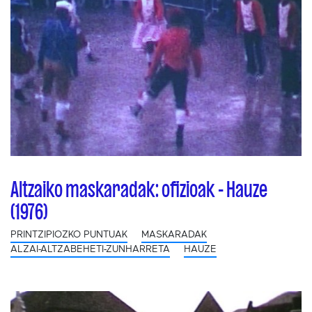
Altzaiko maskaradak: ofizioak - Hauze
(1976)
PRINTZIPIOZKO PUNTUAK
MASKARADAK
ALZAI-ALTZABEHETI-ZUNHARRETA
HAUZE