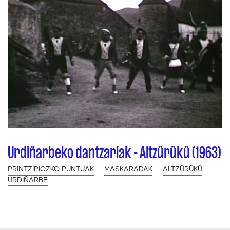
Urdiñarbeko dantzariak - Altzürükü (1963)
PRINTZIPIOZKO PUNTUAK
MASKARADAK
ALTZÜRÜKÜ
URDIÑARBE