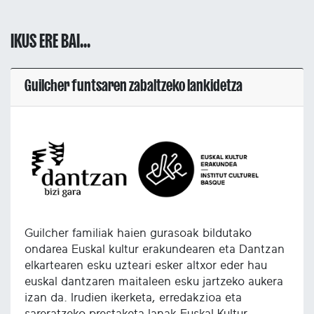
IKUS ERE BAI...
Guilcher funtsaren zabaltzeko lankidetza
Guilcher familiak haien gurasoak bildutako
ondarea Euskal kultur erakundearen eta Dantzan
elkartearen esku uzteari esker altxor eder hau
euskal dantzaren maitaleen esku jartzeko aukera
izan da. Irudien ikerketa, erredakzioa eta
sareratzeko prestaketa-lanak Euskal Kultur