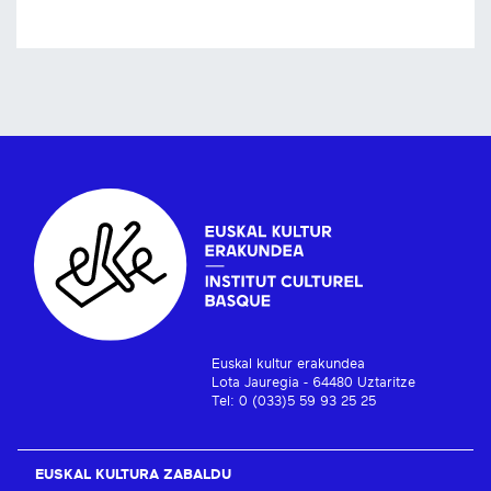
Euskal kultur erakundea
Lota Jauregia - 64480 Uztaritze
Tel: 0 (033)5 59 93 25 25
EUSKAL KULTURA ZABALDU