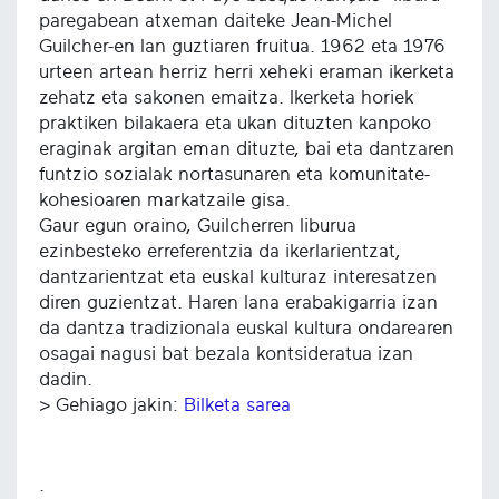
paregabean atxeman daiteke Jean-Michel
Guilcher-en lan guztiaren fruitua. 1962 eta 1976
urteen artean herriz herri xeheki eraman ikerketa
zehatz eta sakonen emaitza. Ikerketa horiek
praktiken bilakaera eta ukan dituzten kanpoko
eraginak argitan eman dituzte, bai eta dantzaren
funtzio sozialak nortasunaren eta komunitate-
kohesioaren markatzaile gisa.
Gaur egun oraino, Guilcherren liburua
ezinbesteko erreferentzia da ikerlarientzat,
dantzarientzat eta euskal kulturaz interesatzen
diren guzientzat. Haren lana erabakigarria izan
da dantza tradizionala euskal kultura ondarearen
osagai nagusi bat bezala kontsideratua izan
dadin.
> Gehiago jakin:
Bilketa sarea
.