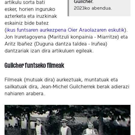
Guilcher.
artikulu sorta bati
2023ko abendua.
esker, horien inguruko
azterketa eta iruzkinak
eskainiz bide batez
(
ikus funtsaren aurkezpena Oier Araolazaren eskutik
).
Jon Iruretagoyena (Maritzuli konpainia - Miarritze) eta
Aritz Ibañez (Duguna dantza taldea - Iruñea)
dantzariak izan dira artikuluen egileak.
Guilcher funtseko filmeak
Filmeak (mutuak dira) aurkeztuak, muntatuak eta
sailkatuak dira, Jean-Michel Guilcherrek berak adierazi
nahiaren arabera.