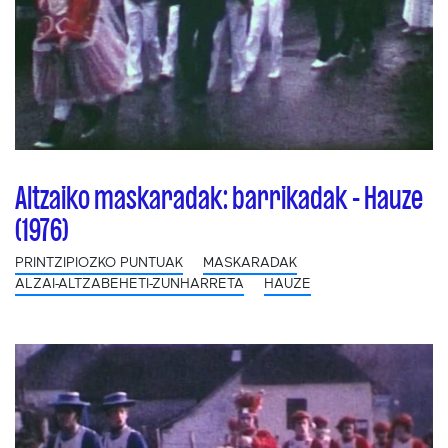
Altzaiko maskaradak: barrikadak - Hauze
(1976)
PRINTZIPIOZKO PUNTUAK
MASKARADAK
ALZAI-ALTZABEHETI-ZUNHARRETA
HAUZE