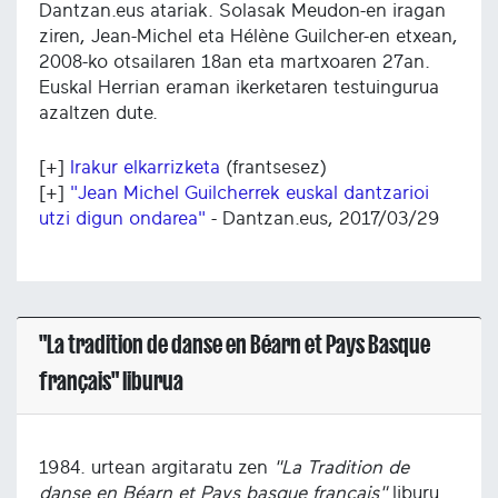
Dantzan.eus atariak. Solasak Meudon-en iragan
ziren, Jean-Michel eta Hélène Guilcher-en etxean,
2008-ko otsailaren 18an eta martxoaren 27an.
Euskal Herrian eraman ikerketaren testuingurua
azaltzen dute.
[+]
Irakur elkarrizketa
(frantsesez)
[+]
"Jean Michel Guilcherrek euskal dantzarioi
utzi digun ondarea"
- Dantzan.eus, 2017/03/29
"La tradition de danse en Béarn et Pays Basque
français" liburua
1984. urtean argitaratu zen
"La Tradition de
danse en Béarn et Pays basque français"
liburu