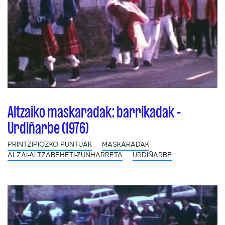
Altzaiko maskaradak: barrikadak -
Urdiñarbe (1976)
PRINTZIPIOZKO PUNTUAK
MASKARADAK
ALZAI-ALTZABEHETI-ZUNHARRETA
URDIÑARBE