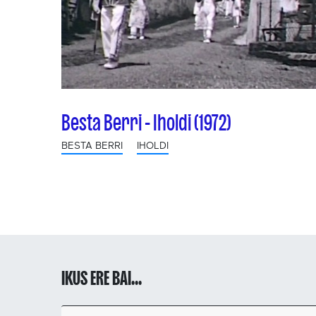
Besta Berri - Iholdi (1972)
BESTA BERRI
IHOLDI
IKUS ERE BAI...