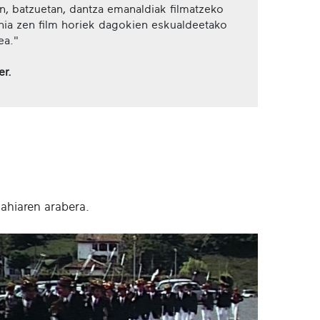
n, batzuetan, dantza emanaldiak filmatzeko
ahia zen film horiek dagokien eskualdeetako
ea."
er.
nahiaren arabera.