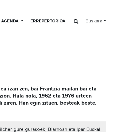
Euskara
AGENDA
ERREPERTORIOA
a izan zen, bai Frantzia mailan bai eta
 zion. Hala nola, 1962 eta 1976 urteen
 ziren. Han egin zituen, besteak beste,
ilcher gure gurasoek, Biarnoan eta Ipar Euskal