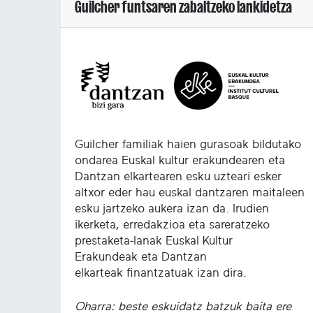
Guilcher funtsaren zabaltzeko lankidetza
Guilcher familiak haien gurasoak bildutako
ondarea Euskal kultur erakundearen eta
Dantzan elkartearen esku uzteari esker
altxor eder hau euskal dantzaren maitaleen
esku jartzeko aukera izan da. Irudien
ikerketa, erredakzioa eta sareratzeko
prestaketa-lanak Euskal Kultur
Erakundeak eta Dantzan
elkarteak finantzatuak izan dira.
Oharra: beste eskuidatz batzuk baita ere