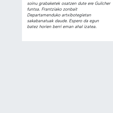
soinu grabaketek osatzen dute ere Guilcher
funtsa. Frantziako zonbait
Departamenduko artxibotegietan
sakabanatuak daude. Espero da egun
batez horien berri eman ahal izatea.