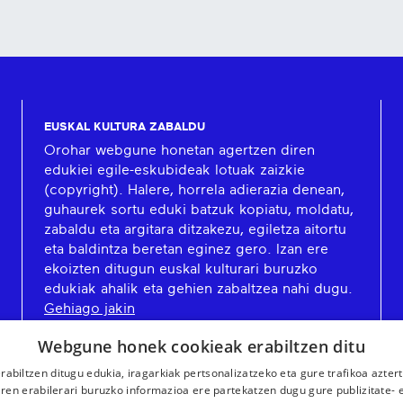
EUSKAL KULTURA ZABALDU
Orohar webgune honetan agertzen diren
edukiei egile-eskubideak lotuak zaizkie
(copyright). Halere, horrela adierazia denean,
guhaurek sortu eduki batzuk kopiatu, moldatu,
zabaldu eta argitara ditzakezu, egiletza aitortu
eta baldintza beretan eginez gero. Izan ere
ekoizten ditugun euskal kulturari buruzko
edukiak ahalik eta gehien zabaltzea nahi dugu.
Gehiago jakin
Webgune honek cookieak erabiltzen ditu
rabiltzen ditugu edukia, iragarkiak pertsonalizatzeko eta gure trafikoa azter
en erabilerari buruzko informazioa ere partekatzen dugu gure publizitate- et