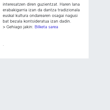
interesatzen diren guzientzat. Haren lana
erabakigarria izan da dantza tradizionala
euskal kultura ondarearen osagai nagusi
bat bezala kontsideratua izan dadin.
> Gehiago jakin:
Bilketa sarea
.