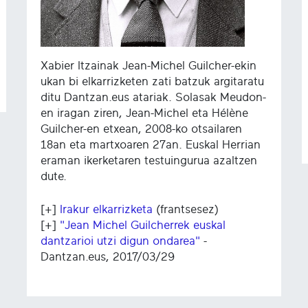
Xabier Itzainak Jean-Michel Guilcher-ekin
ukan bi elkarrizketen zati batzuk argitaratu
ditu Dantzan.eus atariak. Solasak Meudon-
en iragan ziren, Jean-Michel eta Hélène
Guilcher-en etxean, 2008-ko otsailaren
18an eta martxoaren 27an. Euskal Herrian
eraman ikerketaren testuingurua azaltzen
dute.
[+]
Irakur elkarrizketa
(frantsesez)
[+]
"Jean Michel Guilcherrek euskal
dantzarioi utzi digun ondarea"
-
Dantzan.eus, 2017/03/29