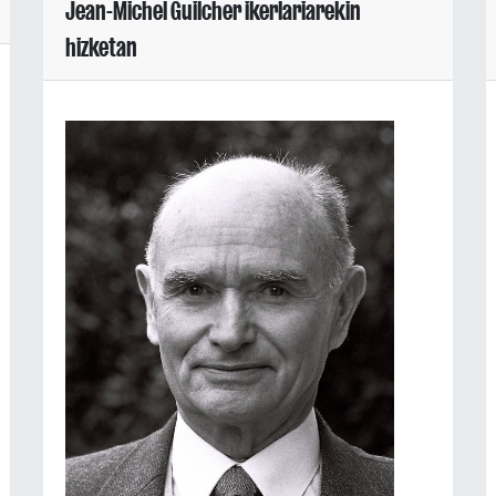
Jean-Michel Guilcher ikerlariarekin
hizketan