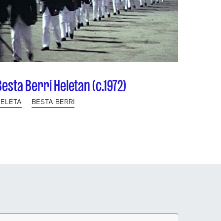
Besta Berri Heletan (c.1972)
ELETA
BESTA BERRI