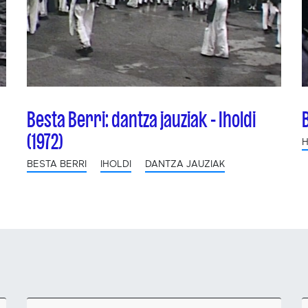
Besta Berri: dantza jauziak - Iholdi
(1972)
H
BESTA BERRI
IHOLDI
DANTZA JAUZIAK