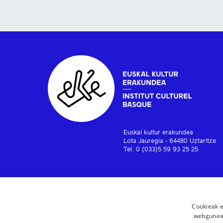
Euskal kultur erakundea
Lota Jauregia - 64480 Uztaritze
Tel: 0 (033)5 59 93 25 25
Cookieak e
webgunear