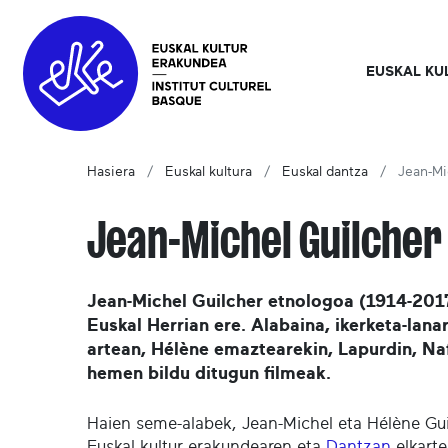
EUSKAL KU
Hasiera
Euskal kultura
Euskal dantza
Jean-Mi
Jean-Michel Guilcher
Jean-Michel Guilcher etnologoa (1914-2017)
Euskal Herrian ere. Alabaina, ikerketa-lana
artean, Hélène emaztearekin, Lapurdin, Naf
hemen bildu ditugun filmeak.
Haien seme-alabek, Jean-Michel eta Hélène Gui
Euskal kultur erakundearen eta
Dantzan
elkarte