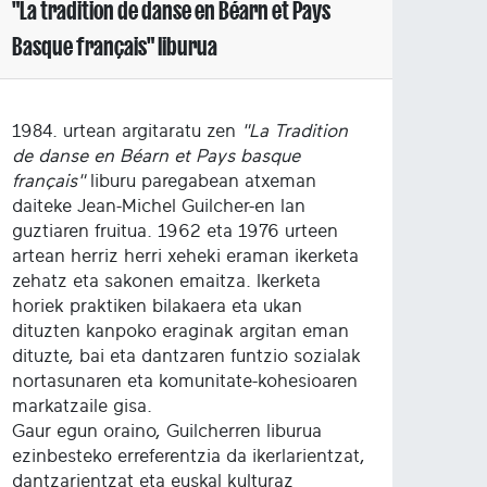
"La tradition de danse en Béarn et Pays
Basque français" liburua
1984. urtean argitaratu zen
"La Tradition
de danse en Béarn et Pays basque
français"
liburu paregabean atxeman
daiteke Jean-Michel Guilcher-en lan
guztiaren fruitua. 1962 eta 1976 urteen
artean herriz herri xeheki eraman ikerketa
zehatz eta sakonen emaitza. Ikerketa
horiek praktiken bilakaera eta ukan
dituzten kanpoko eraginak argitan eman
dituzte, bai eta dantzaren funtzio sozialak
nortasunaren eta komunitate-kohesioaren
markatzaile gisa.
Gaur egun oraino, Guilcherren liburua
ezinbesteko erreferentzia da ikerlarientzat,
dantzarientzat eta euskal kulturaz