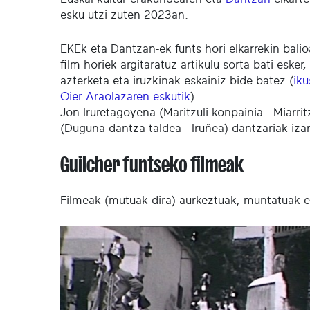
esku utzi zuten 2023an.
EKEk eta Dantzan-ek funts hori elkarrekin bali
film horiek argitaratuz artikulu sorta bati esker
azterketa eta iruzkinak eskainiz bide batez (
iku
Oier Araolazaren eskutik
).
Jon Iruretagoyena (Maritzuli konpainia - Miarrit
(Duguna dantza taldea - Iruñea) dantzariak izan
Guilcher funtseko filmeak
Filmeak (mutuak dira) aurkeztuak, muntatuak et