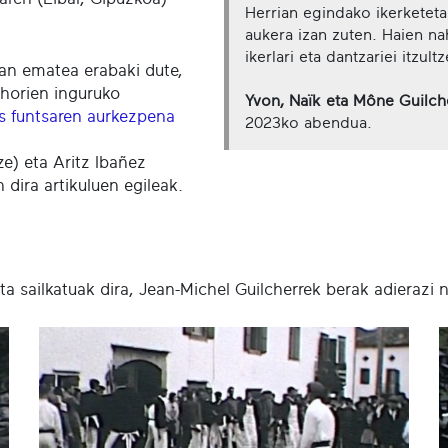
Herrian egindako ikerketeta
aukera izan zuten. Haien n
ikerlari eta dantzariei itzultz
oan ematea erabaki dute,
, horien inguruko
Yvon, Naïk eta Mône Guilch
s funtsaren aurkezpena
2023ko abendua.
ze) eta Aritz Ibañez
 dira artikuluen egileak.
a sailkatuak dira, Jean-Michel Guilcherrek berak adierazi 