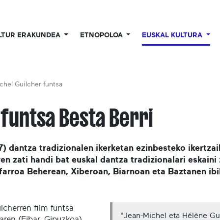
LTUR ERAKUNDEA
ETNOPOLOA
EUSKAL KULTURA
chel Guilcher funtsa
 funtsa
Besta Berri
 dantza tradizionalen ikerketan ezinbesteko ikertzaile
ren zati handi bat euskal dantza tradizionalari eskaini
arroa Beherean, Xiberoan, Biarnoan eta Baztanen ibili
lcherren film funtsa
"Jean-Michel eta Hélène Gu
aren (Eibar, Gipuzkoa)