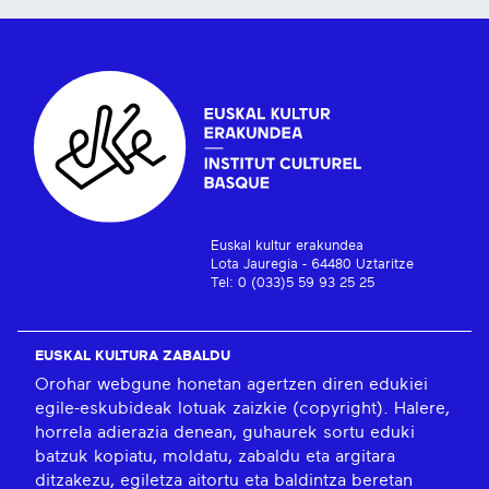
Euskal kultur erakundea
Lota Jauregia - 64480 Uztaritze
Tel: 0 (033)5 59 93 25 25
EUSKAL KULTURA ZABALDU
Orohar webgune honetan agertzen diren edukiei
egile-eskubideak lotuak zaizkie (copyright). Halere,
horrela adierazia denean, guhaurek sortu eduki
batzuk kopiatu, moldatu, zabaldu eta argitara
ditzakezu, egiletza aitortu eta baldintza beretan