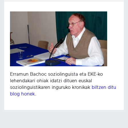
Erramun Bachoc soziolinguista eta EKE-ko
lehendakari ohiak idatzi dituen euskal
soziolinguistikaren inguruko kronikak
biltzen ditu
blog honek
.