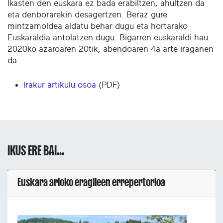
Ikasten den euskara ez bada erabiltzen, ahultzen da
eta denborarekin desagertzen. Beraz gure
mintzamoldea aldatu behar dugu eta hortarako
Euskaraldia antolatzen dugu. Bigarren euskaraldi hau
2020ko azaroaren 20tik, abendoaren 4a arte iraganen
da.
Irakur artikulu osoa
(PDF)
IKUS ERE BAI...
Euskara arloko eragileen errepertorioa