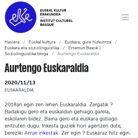
Hasiera
Euskal kultura
Euskara, gure hizkuntza
Euskara eta soziolinguistika
Erramun Baxok |
Soziolinguistika bloga
Aurtengo Euskaraldia
Aurtengo Euskaraldia
2020/11/13
EUSKARALDIA
2018an egin zen lehen Euskaraldia. Zergatik ?
Badakigu gero eta euskaldun gehiago garela,
eskolaren bidez. Baina gero eta euskara gutiago
entzuten dugu. Inkesta guziek hori agertzen dute,
bereziki
Arrue inkestak
. Zer egin ? Euskaraz hitz egin.