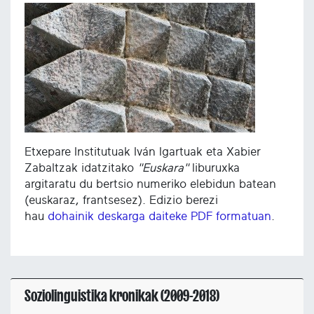
Etxepare Institutuak Iván Igartuak eta Xabier
Zabaltzak idatzitako
"Euskara"
liburuxka
argitaratu du bertsio numeriko elebidun batean
(euskaraz, frantsesez). Edizio berezi
hau
dohainik deskarga daiteke PDF formatuan
.
Soziolinguistika kronikak (2009-2018)