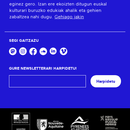
eginez gero. Izan ere ekoizten ditugun euskal
kulturari buruzko edukiak ahalik eta gehien
zabaltzea nahi dugu.
Gehiago jakin
SEGI GAITZAZU
GURE NEWSLETTERARI HARPIDETU!
Harpidetu