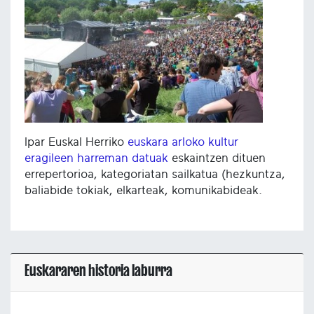
Ipar Euskal Herriko
euskara arloko kultur
eragileen harreman datuak
eskaintzen dituen
errepertorioa, kategoriatan sailkatua (hezkuntza,
baliabide tokiak, elkarteak, komunikabideak.
Euskararen historia laburra