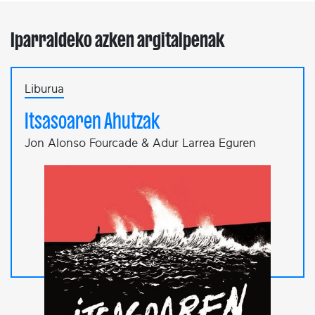
Iparraldeko azken argitalpenak
Liburua
Itsasoaren Ahutzak
Jon Alonso Fourcade & Adur Larrea Eguren