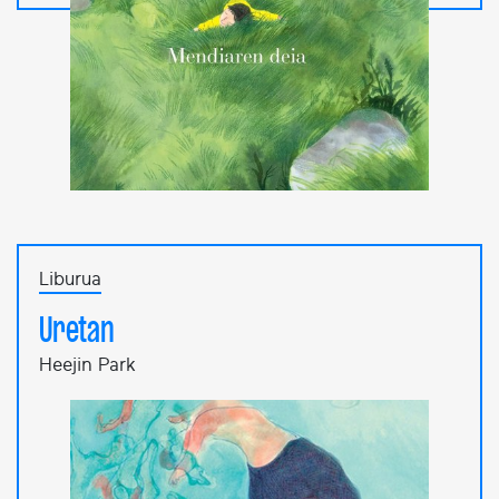
Liburua
Uretan
Heejin Park