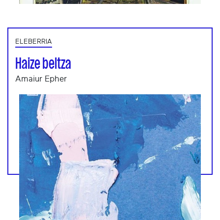
ELEBERRIA
Haize beltza
Amaiur Epher