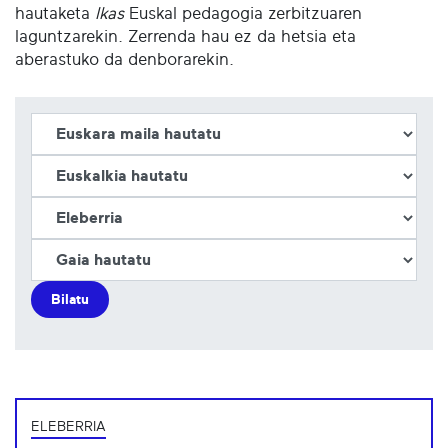
hautaketa
Ikas
Euskal pedagogia zerbitzuaren
laguntzarekin. Zerrenda hau ez da hetsia eta
aberastuko da denborarekin.
Bilatu
ELEBERRIA