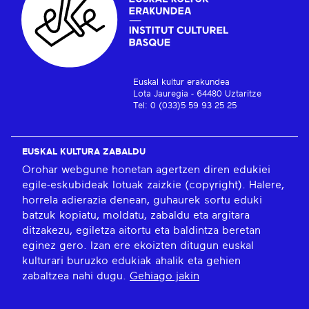
Euskal kultur erakundea
Lota Jauregia - 64480 Uztaritze
Tel: 0 (033)5 59 93 25 25
EUSKAL KULTURA ZABALDU
Orohar webgune honetan agertzen diren edukiei
egile-eskubideak lotuak zaizkie (copyright). Halere,
horrela adierazia denean, guhaurek sortu eduki
batzuk kopiatu, moldatu, zabaldu eta argitara
ditzakezu, egiletza aitortu eta baldintza beretan
eginez gero. Izan ere ekoizten ditugun euskal
kulturari buruzko edukiak ahalik eta gehien
zabaltzea nahi dugu.
Gehiago jakin