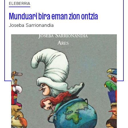
ELEBERRIA
Munduari bira eman zion ontzia
Joseba Sarrionandia