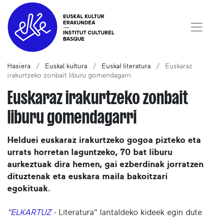
Hasiera
Euskal kultura
Euskal literatura
Euskaraz
irakurtzeko zonbait liburu gomendagarri
Euskaraz irakurtzeko zonbait
liburu gomendagarri
Helduei euskaraz irakurtzeko gogoa pizteko eta
urrats horretan laguntzeko, 70 bat liburu
aurkeztuak dira hemen, gai ezberdinak jorratzen
dituztenak eta euskara maila bakoitzari
egokituak.
"
ELKARTUZ
- Literatura" lantaldeko kideek egin dute