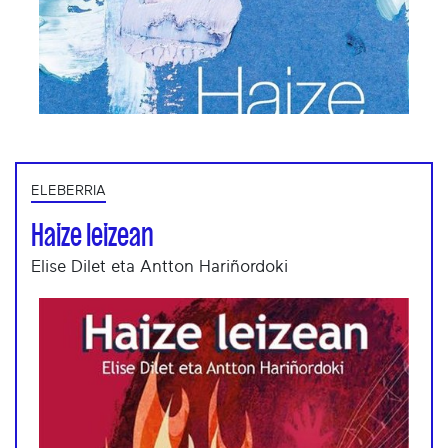
ELEBERRIA
Haize leizean
Elise Dilet eta Antton Hariñordoki