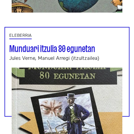
ELEBERRIA
Munduari itzulia 80 egunetan
Jules Verne, Manuel Arregi (itzultzailea)