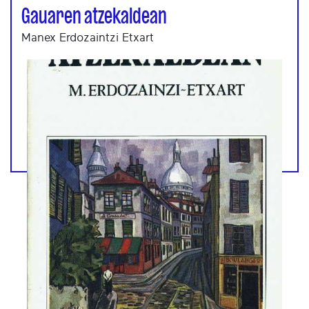
Gauaren atzekaldean
Manex Erdozaintzi Etxart