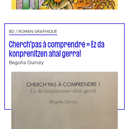
BD / ROMAN GRAPHIQUE
Cherch'pas à comprendre = Ez da
konprenitzen ahal gerra!
Begoña Durruty