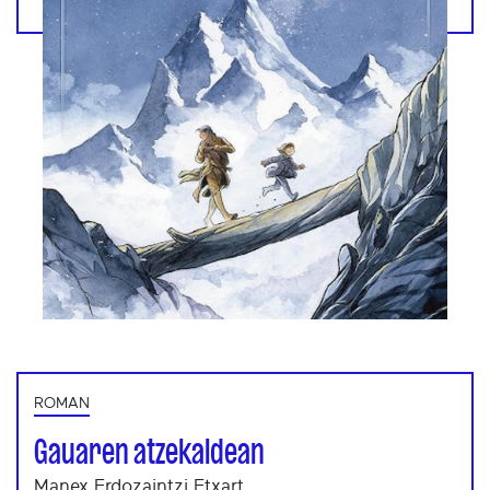
ROMAN
Gauaren atzekaldean
Manex Erdozaintzi Etxart