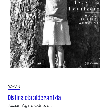
ROMAN
Distira eta alderantzia
Joxean Agirre Odriozola