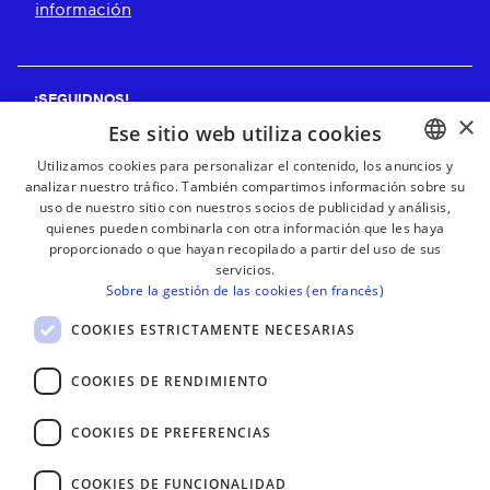
información
¡SEGUIDNOS!
×
Ese sitio web utiliza cookies
Utilizamos cookies para personalizar el contenido, los anuncios y
analizar nuestro tráfico. También compartimos información sobre su
BASQUE
¡RECIBE NUESTROS BOLETINES!
uso de nuestro sitio con nuestros socios de publicidad y análisis,
FRENCH
quienes pueden combinarla con otra información que les haya
proporcionado o que hayan recopilado a partir del uso de sus
Suscribirse
SPANISH
servicios.
Sobre la gestión de las cookies (en francés)
ENGLISH
COOKIES ESTRICTAMENTE NECESARIAS
COOKIES DE RENDIMIENTO
COOKIES DE PREFERENCIAS
COOKIES DE FUNCIONALIDAD