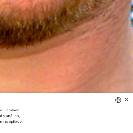
×
ico. También
 y análisis,
BASQUE
n recopilado
FRENCH