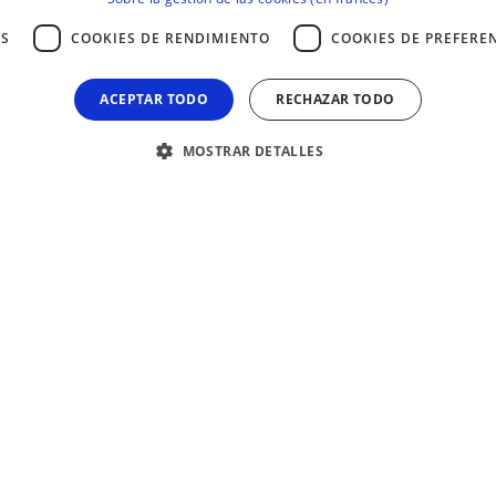
AS
COOKIES DE RENDIMIENTO
COOKIES DE PREFERE
ACEPTAR TODO
RECHAZAR TODO
MOSTRAR DETALLES
ente necesarias
Cookies de rendimiento
Cookies de preferencias
Cookie
 enseño la danza, no 
ncipal del sitio web, como el inicio de sesión de usuario y la gestión de cuentas. El si
 en otra lengua que no
miento
Descripción
inutos
Cookie hau gizakiak eta bot-ak bereizteko erabiltzen da. Hori onuragarria 
a"
gundos
txosten baliodunak egiteko.
año
Cookie honek erabiltzailearen baimenaren egoera gordetzen du jarraipenari 
araudia betez.
ras 54
Cookie hau autentifikazio-helburuetarako erabiltzen da bezeroaren identifikat
utos
webgunearekin modu seguruan elkarreragin dezakeela bermatuz.