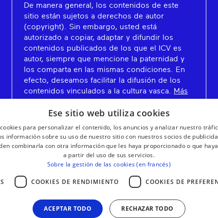
De manera general, los contenidos de este
sitio están sujetos a derechos de autor
(copyright). Sin embargo, usted está
autorizado a copiar, adaptar y difundir los
contenidos publicados de los que el ICV es
autor, siempre que mencione la paternidad y
los comparta en las mismas condiciones. En
efecto, deseamos facilitar la difusión de los
contenidos vinculados a la cultura vasca.
Más
información
Ese sitio web utiliza cookies
cookies para personalizar el contenido, los anuncios y analizar nuestro tráf
 información sobre su uso de nuestro sitio con nuestros socios de publicidad
den combinarla con otra información que les haya proporcionado o que haya
a partir del uso de sus servicios.
Sobre la gestión de las cookies (en francés)
AS
COOKIES DE RENDIMIENTO
COOKIES DE PREFERE
ACEPTAR TODO
RECHAZAR TODO