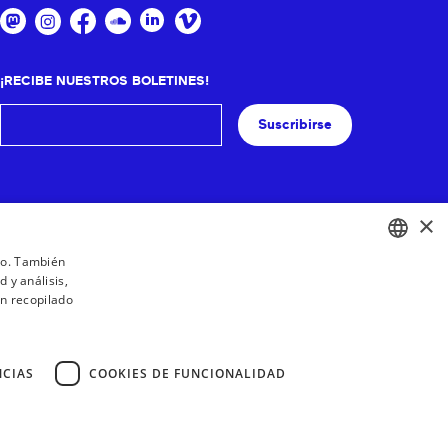
¡RECIBE NUESTROS BOLETINES!
Suscribirse
×
ico. También
 y análisis,
BASQUE
n recopilado
FRENCH
SPANISH
NCIAS
COOKIES DE FUNCIONALIDAD
ENGLISH