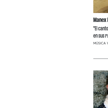
Manex 
"El cant
en sus r
MÚSICA 