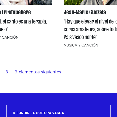
n Errotabehere
Jean-Marie Guezala
í, el canto es una terapia,
"Hay que elevar el nivel de l
elo''
coros amateurs, sobre todo
País Vasco norte"
Y CANCIÓN
MÚSICA Y CANCIÓN
3
9 elementos siguientes
DIFUNDIR LA CULTURA VASCA