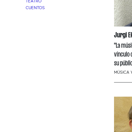
TEATRO
CUENTOS
Jurgi E
"La músi
vínculo 
su públi
MÚSICA 