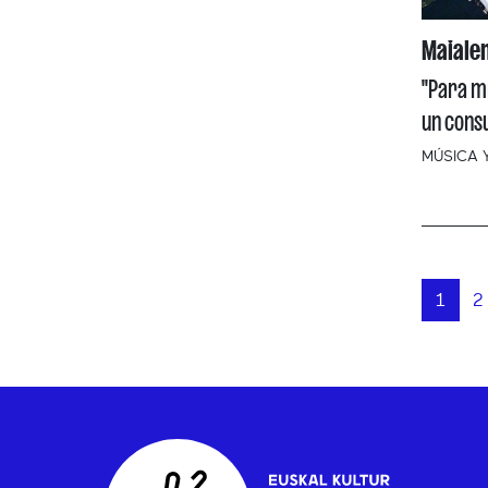
Maiale
''Para m
un consu
MÚSICA 
1
2