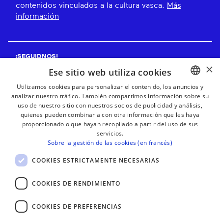
contenidos vinculados a la cultura vasca.
Más
información
¡SEGUIDNOS!
×
Ese sitio web utiliza cookies
Utilizamos cookies para personalizar el contenido, los anuncios y
analizar nuestro tráfico. También compartimos información sobre su
BASQUE
¡RECIBE NUESTROS BOLETINES!
uso de nuestro sitio con nuestros socios de publicidad y análisis,
FRENCH
quienes pueden combinarla con otra información que les haya
proporcionado o que hayan recopilado a partir del uso de sus
Suscribirse
SPANISH
servicios.
Sobre la gestión de las cookies (en francés)
ENGLISH
COOKIES ESTRICTAMENTE NECESARIAS
COOKIES DE RENDIMIENTO
COOKIES DE PREFERENCIAS