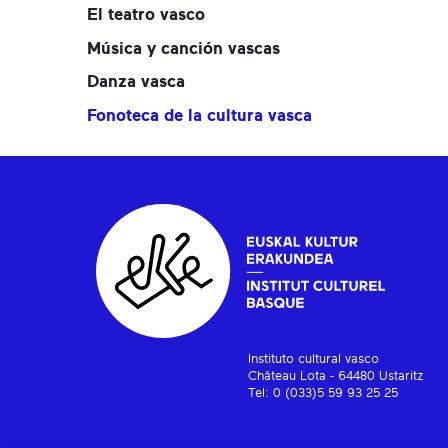
El teatro vasco
Música y canción vascas
Danza vasca
Fonoteca de la cultura vasca
Instituto cultural vasco
Château Lota - 64480 Ustaritz
Tel: 0 (033)5 59 93 25 25