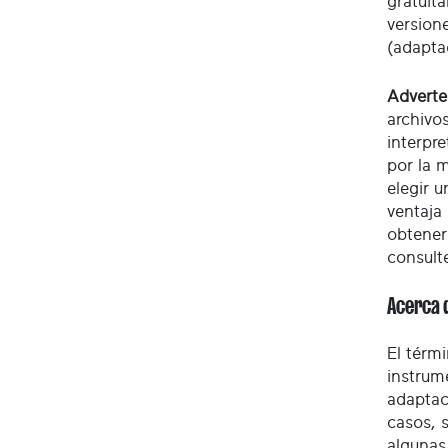
gratuita
version
(adaptac
Adverte
archivo
interpr
por la 
elegir u
ventaja
obtener
consult
Acerca d
El térm
instrum
adaptac
casos, 
algunas