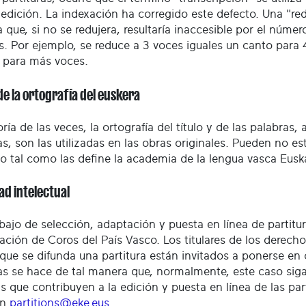
 edición. La indexación ha corregido este defecto. Una "r
a que, si no se redujera, resultaría inaccesible por el núme
as. Por ejemplo, se reduce a 3 voces iguales un canto para
o para más voces.
e la ortografía del euskera
ía de las veces, la ortografía del título y de las palabras,
as, son las utilizadas en las obras originales. Pueden no e
do tal como las define la academia de la lengua vasca Euska
ad intelectual
abajo de selección, adaptación y puesta en línea de partitu
ración de Coros del País Vasco. Los titulares de los derech
que se difunda una partitura están invitados a ponerse en 
ras se hace de tal manera que, normalmente, este caso sig
 que contribuyen a la edición y puesta en línea de las part
ón
partitions@eke.eus
.