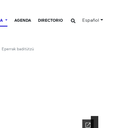
Español
CA
AGENDA
DIRECTORIO
Eperrak baditützü