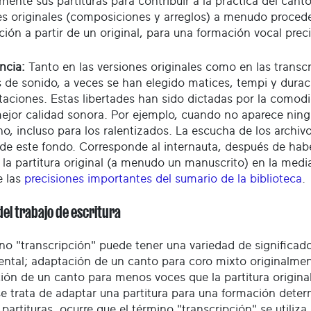
mente sus partituras para contribuir a la práctica del cant
es originales (composiciones y arreglos) a menudo proced
ión a partir de un original, para una formación vocal preci
ncia:
Tanto en las versiones originales como en las transcri
s de sonido, a veces se han elegido matices, tempi y dura
etaciones. Estas libertades han sido dictadas por la comod
mejor calidad sonora. Por ejemplo, cuando no aparece ning
no, incluso para los ralentizados. La escucha de los archiv
 de este fondo. Corresponde al internauta, después de hab
 la partitura original (a menudo un manuscrito) en la medi
e las
precisiones importantes del sumario de la biblioteca
.
el trabajo de escritura
ino "transcripción" puede tener una variedad de significad
ental; adaptación de un canto para coro mixto originalment
ión de un canto para menos voces que la partitura original
se trata de adaptar una partitura para una formación deter
 partituras, ocurre que el término "transcripción" se utili