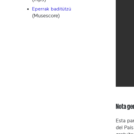
Eperrak baditützü
(Musescore)
Nota ge
Esta par
del Paí