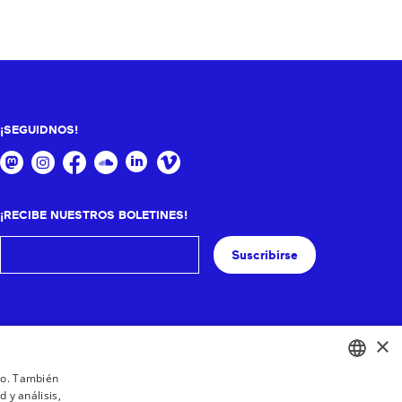
¡SEGUIDNOS!
¡RECIBE NUESTROS BOLETINES!
Suscribirse
×
ico. También
 y análisis,
BASQUE