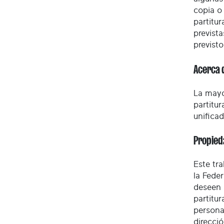
copia o
partitur
previst
previst
Acerca d
La mayor
partitur
unifica
Propied
Este tr
la Fede
deseen 
partitu
personas
direcci