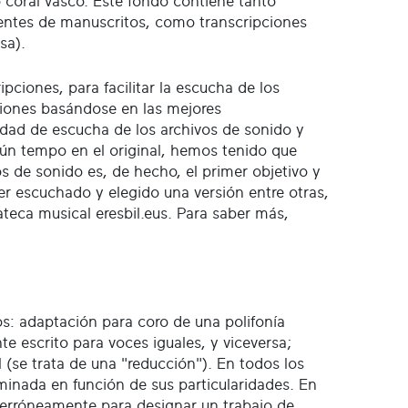
o coral vasco. Este fondo contiene tanto
entes de manuscritos, como transcripciones
sa).
pciones, para facilitar la escucha de los
ciones basándose en las mejores
idad de escucha de los archivos de sonido y
ún tempo en el original, hemos tenido que
os de sonido es, de hecho, el primer objetivo y
er escuchado y elegido una versión entre otras,
ateca musical eresbil.eus. Para saber más,
os: adaptación para coro de una polifonía
e escrito para voces iguales, y viceversa;
 (se trata de una "reducción"). En todos los
minada en función de sus particularidades. En
za erróneamente para designar un trabajo de