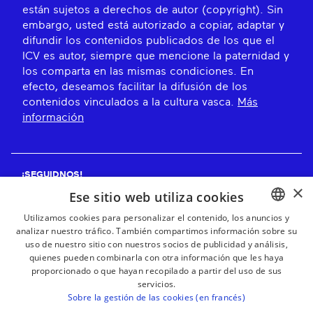
están sujetos a derechos de autor (copyright). Sin
embargo, usted está autorizado a copiar, adaptar y
difundir los contenidos publicados de los que el
ICV es autor, siempre que mencione la paternidad y
los comparta en las mismas condiciones. En
efecto, deseamos facilitar la difusión de los
contenidos vinculados a la cultura vasca.
Más
información
¡SEGUIDNOS!
×
Ese sitio web utiliza cookies
Utilizamos cookies para personalizar el contenido, los anuncios y
analizar nuestro tráfico. También compartimos información sobre su
BASQUE
¡RECIBE NUESTROS BOLETINES!
uso de nuestro sitio con nuestros socios de publicidad y análisis,
FRENCH
quienes pueden combinarla con otra información que les haya
proporcionado o que hayan recopilado a partir del uso de sus
Suscribirse
SPANISH
servicios.
Sobre la gestión de las cookies (en francés)
ENGLISH