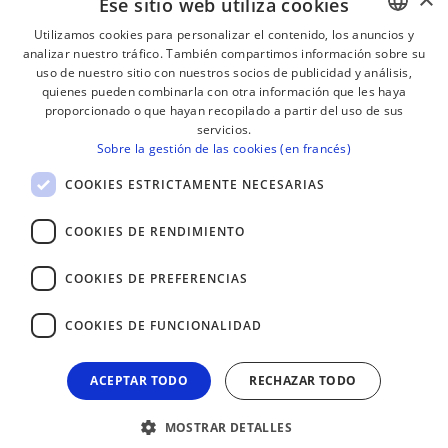
Ese sitio web utiliza cookies
Utilizamos cookies para personalizar el contenido, los anuncios y
analizar nuestro tráfico. También compartimos información sobre su
BASQUE
¡RECIBE NUESTROS BOLETINES!
uso de nuestro sitio con nuestros socios de publicidad y análisis,
FRENCH
quienes pueden combinarla con otra información que les haya
proporcionado o que hayan recopilado a partir del uso de sus
Suscribirse
SPANISH
servicios.
Sobre la gestión de las cookies (en francés)
ENGLISH
COOKIES ESTRICTAMENTE NECESARIAS
COOKIES DE RENDIMIENTO
COOKIES DE PREFERENCIAS
COOKIES DE FUNCIONALIDAD
ACEPTAR TODO
RECHAZAR TODO
MOSTRAR DETALLES
AVISO LEGAL
CONTACTO