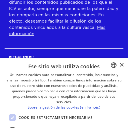
difundir los contenidos publicados de los que el
ICV es autor, siempre que mencione la paternidad y
los comparta en las mismas condiciones. En
efecto, deseamos facilitar la difusión de los
contenidos vinculados a la cultura vasca.
Más
información
¡SEGUIDNOS!
×
Ese sitio web utiliza cookies
Utilizamos cookies para personalizar el contenido, los anuncios y
analizar nuestro tráfico. También compartimos información sobre su
BASQUE
¡RECIBE NUESTROS BOLETINES!
uso de nuestro sitio con nuestros socios de publicidad y análisis,
FRENCH
quienes pueden combinarla con otra información que les haya
proporcionado o que hayan recopilado a partir del uso de sus
Suscribirse
SPANISH
servicios.
Sobre la gestión de las cookies (en francés)
ENGLISH
COOKIES ESTRICTAMENTE NECESARIAS