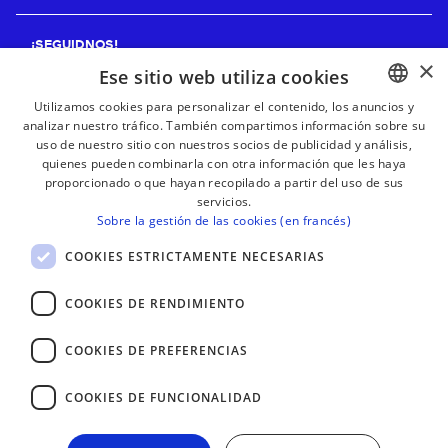
¡SEGUIDNOS!
×
Ese sitio web utiliza cookies
Utilizamos cookies para personalizar el contenido, los anuncios y
analizar nuestro tráfico. También compartimos información sobre su
BASQUE
¡RECIBE NUESTROS BOLETINES!
uso de nuestro sitio con nuestros socios de publicidad y análisis,
FRENCH
quienes pueden combinarla con otra información que les haya
proporcionado o que hayan recopilado a partir del uso de sus
Suscribirse
SPANISH
servicios.
Sobre la gestión de las cookies (en francés)
ENGLISH
COOKIES ESTRICTAMENTE NECESARIAS
COOKIES DE RENDIMIENTO
COOKIES DE PREFERENCIAS
COOKIES DE FUNCIONALIDAD