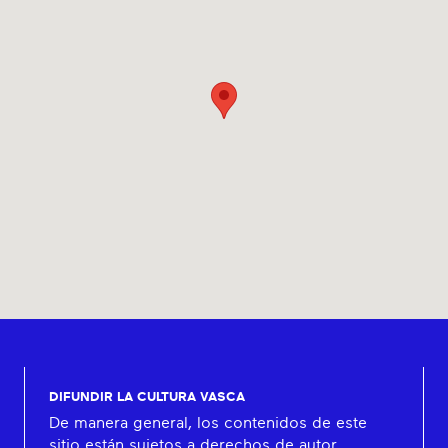
DIFUNDIR LA CULTURA VASCA
De manera general, los contenidos de este
sitio están sujetos a derechos de autor