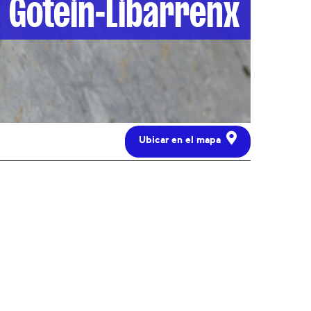
Gotein-Libarrenx
Ubicar en el mapa