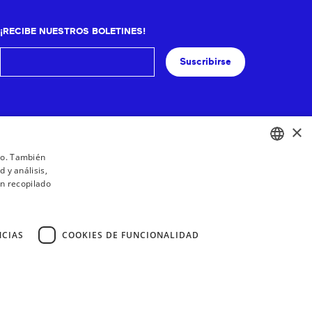
¡RECIBE NUESTROS BOLETINES!
Suscribirse
×
ico. También
 y análisis,
BASQUE
n recopilado
FRENCH
SPANISH
NCIAS
COOKIES DE FUNCIONALIDAD
ENGLISH