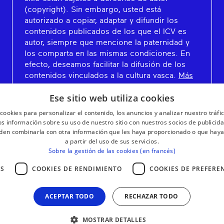
(copyright). Sin embargo, usted está
autorizado a copiar, adaptar y difundir los
contenidos publicados de los que el ICV es
autor, siempre que mencione la paternidad y
los comparta en las mismas condiciones. En
efecto, deseamos facilitar la difusión de los
contenidos vinculados a la cultura vasca.
Más
información
Ese sitio web utiliza cookies
cookies para personalizar el contenido, los anuncios y analizar nuestro tráf
 información sobre su uso de nuestro sitio con nuestros socios de publicidad
den combinarla con otra información que les haya proporcionado o que haya
a partir del uso de sus servicios.
Sobre la gestión de las cookies (en francés)
AS
COOKIES DE RENDIMIENTO
COOKIES DE PREFERE
ACEPTAR TODO
RECHAZAR TODO
MOSTRAR DETALLES