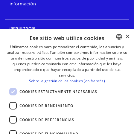
información
¡SEGUIDNOS!
×
Ese sitio web utiliza cookies
Utilizamos cookies para personalizar el contenido, los anuncios y
analizar nuestro tráfico. También compartimos información sobre su
BASQUE
¡RECIBE NUESTROS BOLETINES!
uso de nuestro sitio con nuestros socios de publicidad y análisis,
FRENCH
quienes pueden combinarla con otra información que les haya
proporcionado o que hayan recopilado a partir del uso de sus
Suscribirse
SPANISH
servicios.
Sobre la gestión de las cookies (en francés)
ENGLISH
COOKIES ESTRICTAMENTE NECESARIAS
COOKIES DE RENDIMIENTO
COOKIES DE PREFERENCIAS
COOKIES DE FUNCIONALIDAD