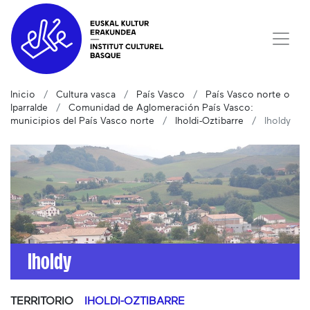
Inicio
Cultura vasca
País Vasco
País Vasco norte o
Iparralde
Comunidad de Aglomeración País Vasco:
municipios del País Vasco norte
Iholdi-Oztibarre
Iholdy
Iholdy
TERRITORIO
IHOLDI-OZTIBARRE