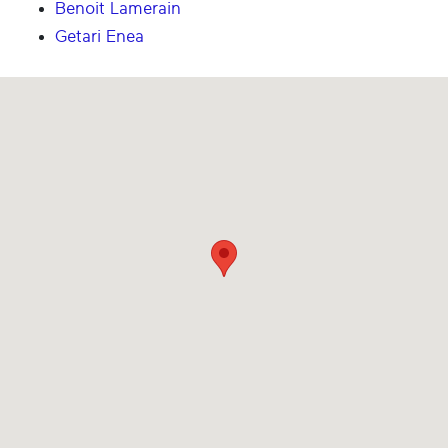
Benoit Lamerain
Getari Enea