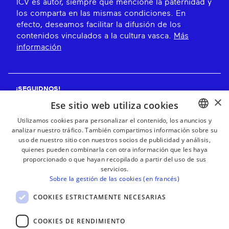
ICV es autor, siempre que mencione la paternidad y
los comparta en las mismas condiciones. En
efecto, deseamos facilitar la difusión de los
contenidos vinculados a la cultura vasca.
Más
información
¡SEGUIDNOS!
×
Ese sitio web utiliza cookies
Utilizamos cookies para personalizar el contenido, los anuncios y
analizar nuestro tráfico. También compartimos información sobre su
BASQUE
¡RECIBE NUESTROS BOLETINES!
uso de nuestro sitio con nuestros socios de publicidad y análisis,
FRENCH
quienes pueden combinarla con otra información que les haya
proporcionado o que hayan recopilado a partir del uso de sus
Suscribirse
SPANISH
servicios.
Sobre la gestión de las cookies (en francés)
ENGLISH
COOKIES ESTRICTAMENTE NECESARIAS
COOKIES DE RENDIMIENTO