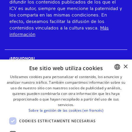
difundir los contenidos publicados de los que el
ICV es autor, siempre que mencione la paternidad y
los comparta en las mismas condiciones. En
efecto, deseamos facilitar la difusión de los
contenidos vinculados a la cultura vasca.
Más
información
¡SEGUIDNOS!
×
Ese sitio web utiliza cookies
Utilizamos cookies para personalizar el contenido, los anuncios y
analizar nuestro tráfico. También compartimos información sobre su
BASQUE
¡RECIBE NUESTROS BOLETINES!
uso de nuestro sitio con nuestros socios de publicidad y análisis,
FRENCH
quienes pueden combinarla con otra información que les haya
proporcionado o que hayan recopilado a partir del uso de sus
Suscribirse
SPANISH
servicios.
Sobre la gestión de las cookies (en francés)
ENGLISH
COOKIES ESTRICTAMENTE NECESARIAS