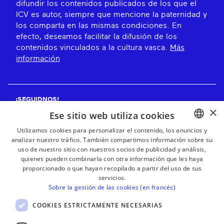
difundir los contenidos publicados de los que el
ICV es autor, siempre que mencione la paternidad y
los comparta en las mismas condiciones. En
efecto, deseamos facilitar la difusión de los
contenidos vinculados a la cultura vasca.
Más
información
¡SEGUIDNOS!
×
Ese sitio web utiliza cookies
Utilizamos cookies para personalizar el contenido, los anuncios y
analizar nuestro tráfico. También compartimos información sobre su
BASQUE
¡RECIBE NUESTROS BOLETINES!
uso de nuestro sitio con nuestros socios de publicidad y análisis,
FRENCH
quienes pueden combinarla con otra información que les haya
proporcionado o que hayan recopilado a partir del uso de sus
Suscribirse
SPANISH
servicios.
Sobre la gestión de las cookies (en francés)
ENGLISH
COOKIES ESTRICTAMENTE NECESARIAS