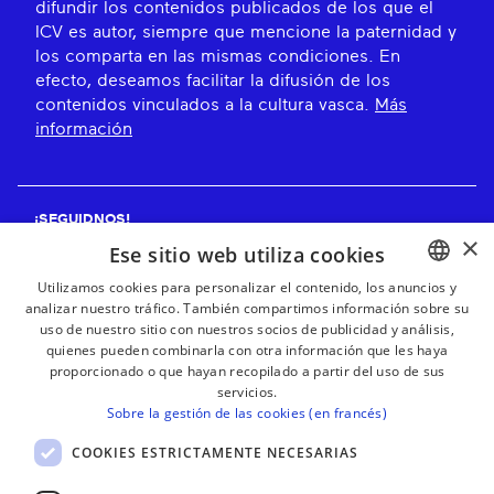
difundir los contenidos publicados de los que el
ICV es autor, siempre que mencione la paternidad y
los comparta en las mismas condiciones. En
efecto, deseamos facilitar la difusión de los
contenidos vinculados a la cultura vasca.
Más
información
¡SEGUIDNOS!
×
Ese sitio web utiliza cookies
Utilizamos cookies para personalizar el contenido, los anuncios y
analizar nuestro tráfico. También compartimos información sobre su
BASQUE
¡RECIBE NUESTROS BOLETINES!
uso de nuestro sitio con nuestros socios de publicidad y análisis,
FRENCH
quienes pueden combinarla con otra información que les haya
proporcionado o que hayan recopilado a partir del uso de sus
Suscribirse
SPANISH
servicios.
Sobre la gestión de las cookies (en francés)
ENGLISH
COOKIES ESTRICTAMENTE NECESARIAS