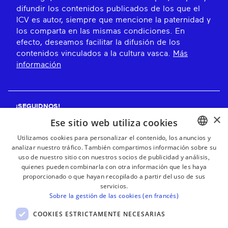
difundir los contenidos publicados de los que el
ICV es autor, siempre que mencione la paternidad y
los comparta en las mismas condiciones. En
efecto, deseamos facilitar la difusión de los
contenidos vinculados a la cultura vasca.
Más
información
¡SEGUIDNOS!
×
Ese sitio web utiliza cookies
Utilizamos cookies para personalizar el contenido, los anuncios y
analizar nuestro tráfico. También compartimos información sobre su
BASQUE
¡RECIBE NUESTROS BOLETINES!
uso de nuestro sitio con nuestros socios de publicidad y análisis,
FRENCH
quienes pueden combinarla con otra información que les haya
proporcionado o que hayan recopilado a partir del uso de sus
Suscribirse
SPANISH
servicios.
Sobre la gestión de las cookies (en francés)
ENGLISH
COOKIES ESTRICTAMENTE NECESARIAS