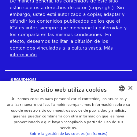
De manera general, los contenidos de este sitio
están sujetos a derechos de autor (copyright). Sin
embargo, usted está autorizado a copiar, adaptar y
difundir los contenidos publicados de los que el
ICV es autor, siempre que mencione la paternidad y
los comparta en las mismas condiciones. En
efecto, deseamos facilitar la difusión de los
contenidos vinculados a la cultura vasca.
Más
información
¡SEGUIDNOS!
×
Ese sitio web utiliza cookies
Utilizamos cookies para personalizar el contenido, los anuncios y
analizar nuestro tráfico. También compartimos información sobre su
BASQUE
¡RECIBE NUESTROS BOLETINES!
uso de nuestro sitio con nuestros socios de publicidad y análisis,
FRENCH
quienes pueden combinarla con otra información que les haya
proporcionado o que hayan recopilado a partir del uso de sus
Suscribirse
SPANISH
servicios.
Sobre la gestión de las cookies (en francés)
ENGLISH