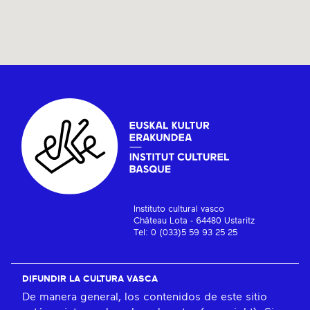
Instituto cultural vasco
Château Lota - 64480 Ustaritz
Tel: 0 (033)5 59 93 25 25
DIFUNDIR LA CULTURA VASCA
De manera general, los contenidos de este sitio