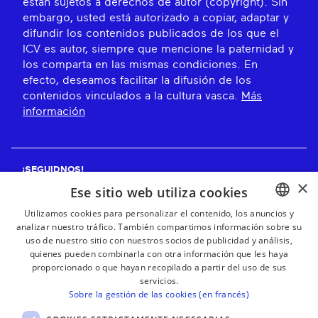
están sujetos a derechos de autor (copyright). Sin
embargo, usted está autorizado a copiar, adaptar y
difundir los contenidos publicados de los que el
ICV es autor, siempre que mencione la paternidad y
los comparta en las mismas condiciones. En
efecto, deseamos facilitar la difusión de los
contenidos vinculados a la cultura vasca.
Más
información
¡SEGUIDNOS!
×
Ese sitio web utiliza cookies
Utilizamos cookies para personalizar el contenido, los anuncios y
analizar nuestro tráfico. También compartimos información sobre su
BASQUE
¡RECIBE NUESTROS BOLETINES!
uso de nuestro sitio con nuestros socios de publicidad y análisis,
FRENCH
quienes pueden combinarla con otra información que les haya
proporcionado o que hayan recopilado a partir del uso de sus
Suscribirse
SPANISH
servicios.
Sobre la gestión de las cookies (en francés)
ENGLISH