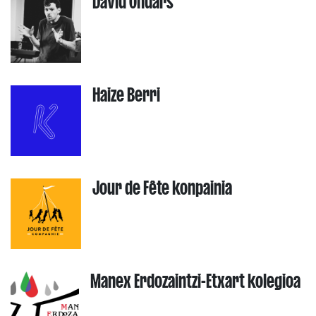
David Ondars
Haize Berri
Jour de Fête konpainia
Manex Erdozaintzi-Etxart kolegioa