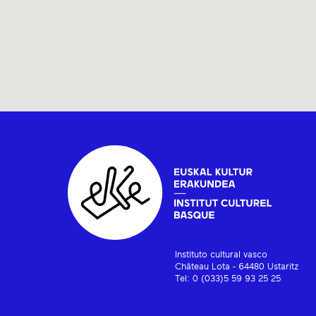
Instituto cultural vasco
Château Lota - 64480 Ustaritz
Tel: 0 (033)5 59 93 25 25