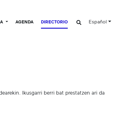
Español
CA
AGENDA
DIRECTORIO
arekin. Ikusgarri berri bat prestatzen ari da