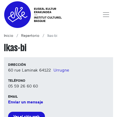
Inicio
Repertorio
Ikas-bi
Ikas-bi
DIRECCIÓN
60 rue Laminak
64122
Urrugne
TELÉFONO
05 59 26 60 60
EMAIL
Enviar un mensaje
Ver el sitio web