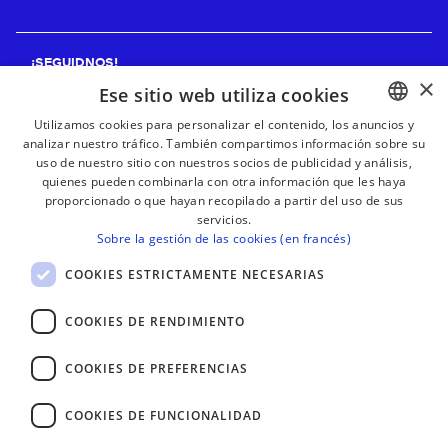
¡SEGUIDNOS!
×
Ese sitio web utiliza cookies
Utilizamos cookies para personalizar el contenido, los anuncios y
analizar nuestro tráfico. También compartimos información sobre su
BASQUE
¡RECIBE NUESTROS BOLETINES!
uso de nuestro sitio con nuestros socios de publicidad y análisis,
FRENCH
quienes pueden combinarla con otra información que les haya
proporcionado o que hayan recopilado a partir del uso de sus
Suscribirse
SPANISH
servicios.
Sobre la gestión de las cookies (en francés)
ENGLISH
COOKIES ESTRICTAMENTE NECESARIAS
COOKIES DE RENDIMIENTO
COOKIES DE PREFERENCIAS
COOKIES DE FUNCIONALIDAD