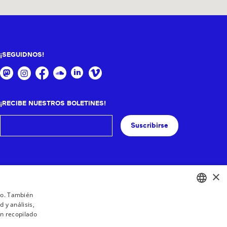
¡SEGUIDNOS!
¡RECIBE NUESTROS BOLETINES!
Suscribirse
×
ico. También
 y análisis,
BASQUE
n recopilado
FRENCH