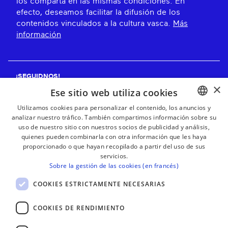
los comparta en las mismas condiciones. En
efecto, deseamos facilitar la difusión de los
contenidos vinculados a la cultura vasca.
Más
información
¡SEGUIDNOS!
×
Ese sitio web utiliza cookies
Utilizamos cookies para personalizar el contenido, los anuncios y
analizar nuestro tráfico. También compartimos información sobre su
BASQUE
¡RECIBE NUESTROS BOLETINES!
uso de nuestro sitio con nuestros socios de publicidad y análisis,
FRENCH
quienes pueden combinarla con otra información que les haya
proporcionado o que hayan recopilado a partir del uso de sus
Suscribirse
SPANISH
servicios.
Sobre la gestión de las cookies (en francés)
ENGLISH
COOKIES ESTRICTAMENTE NECESARIAS
COOKIES DE RENDIMIENTO