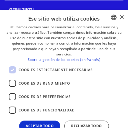
¡SEGUIDNOS!
×
Ese sitio web utiliza cookies
Utilizamos cookies para personalizar el contenido, los anuncios y
analizar nuestro tráfico. También compartimos información sobre su
BASQUE
¡RECIBE NUESTROS BOLETINES!
uso de nuestro sitio con nuestros socios de publicidad y análisis,
FRENCH
quienes pueden combinarla con otra información que les haya
proporcionado o que hayan recopilado a partir del uso de sus
Suscribirse
SPANISH
servicios.
Sobre la gestión de las cookies (en francés)
ENGLISH
COOKIES ESTRICTAMENTE NECESARIAS
COOKIES DE RENDIMIENTO
COOKIES DE PREFERENCIAS
COOKIES DE FUNCIONALIDAD
ACEPTAR TODO
RECHAZAR TODO