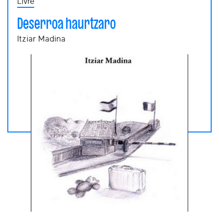
Livre
Deserroa haurtzaro
Itziar Madina