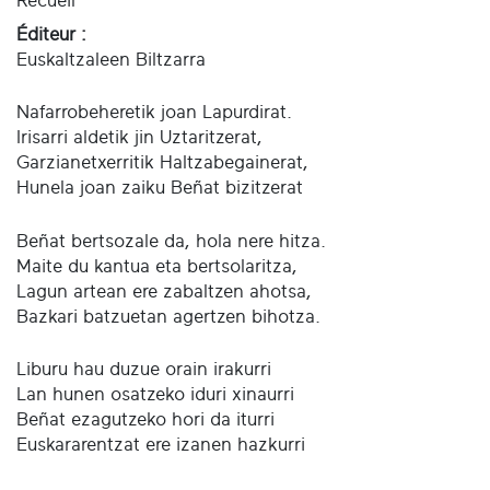
Recueil
Éditeur :
Euskaltzaleen Biltzarra
Nafarrobeheretik joan Lapurdirat.
Irisarri aldetik jin Uztaritzerat,
Garzianetxerritik Haltzabegainerat,
Hunela joan zaiku Beñat bizitzerat
Beñat bertsozale da, hola nere hitza.
Maite du kantua eta bertsolaritza,
Lagun artean ere zabaltzen ahotsa,
Bazkari batzuetan agertzen bihotza.
Liburu hau duzue orain irakurri
Lan hunen osatzeko iduri xinaurri
Beñat ezagutzeko hori da iturri
Euskararentzat ere izanen hazkurri