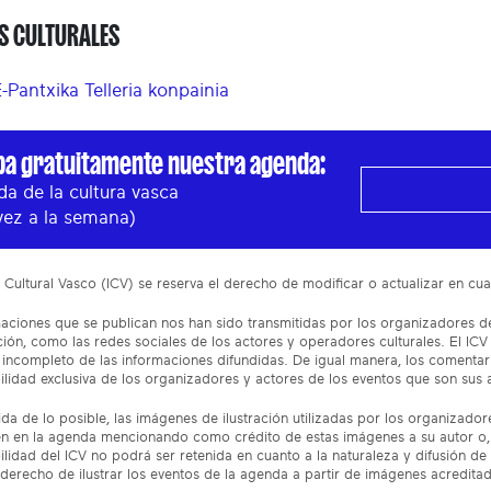
S CULTURALES
E-Pantxika Telleria konpainia
ba gratuitamente nuestra agenda:
a de la cultura vasca
vez a la semana)
to Cultural Vasco (ICV) se reserva el derecho de modificar o actualizar en 
aciones que se publican nos han sido transmitidas por los organizadores de
ón, como las redes sociales de los actores y operadores culturales. El ICV
incompleto de las informaciones difundidas. De igual manera, los comentar
lidad exclusiva de los organizadores y actores de los eventos que son sus 
da de lo posible, las imágenes de ilustración utilizadas por los organizado
n en la agenda mencionando como crédito de estas imágenes a su autor o, 
lidad del ICV no podrá ser retenida en cuanto a la naturaleza y difusión de 
 derecho de ilustrar los eventos de la agenda a partir de imágenes acredita