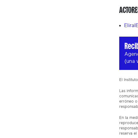
ACTORE
Eliral
Reci
Agend
(una 
El Institu
Las inform
comunicaci
erróneo o 
responsabi
En la medi
reproduce
responsabi
reserva el