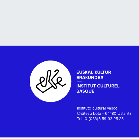
Instituto cultural vasco
Château Lota - 64480 Ustaritz
Tel: 0 (033)5 59 93 25 25