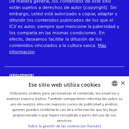
De manera general, los contenidos de este sitio
están sujetos a derechos de autor (copyright). Sin
embargo, usted está autorizado a copiar, adaptar y
difundir los contenidos publicados de los que el
ICV es autor, siempre que mencione la paternidad y
los comparta en las mismas condiciones. En
efecto, deseamos facilitar la difusión de los
contenidos vinculados a la cultura vasca.
Más
información
¡SEGUIDNOS!
×
Ese sitio web utiliza cookies
Utilizamos cookies para personalizar el contenido, los anuncios y
analizar nuestro tráfico. También compartimos información sobre su
BASQUE
¡RECIBE NUESTROS BOLETINES!
uso de nuestro sitio con nuestros socios de publicidad y análisis,
FRENCH
quienes pueden combinarla con otra información que les haya
proporcionado o que hayan recopilado a partir del uso de sus
Suscribirse
SPANISH
servicios.
Sobre la gestión de las cookies (en francés)
ENGLISH