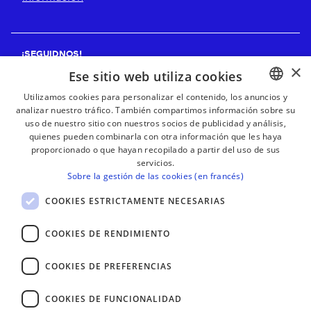
¡SEGUIDNOS!
×
Ese sitio web utiliza cookies
Utilizamos cookies para personalizar el contenido, los anuncios y
analizar nuestro tráfico. También compartimos información sobre su
BASQUE
¡RECIBE NUESTROS BOLETINES!
uso de nuestro sitio con nuestros socios de publicidad y análisis,
FRENCH
quienes pueden combinarla con otra información que les haya
proporcionado o que hayan recopilado a partir del uso de sus
Suscribirse
SPANISH
servicios.
Sobre la gestión de las cookies (en francés)
ENGLISH
COOKIES ESTRICTAMENTE NECESARIAS
COOKIES DE RENDIMIENTO
COOKIES DE PREFERENCIAS
COOKIES DE FUNCIONALIDAD