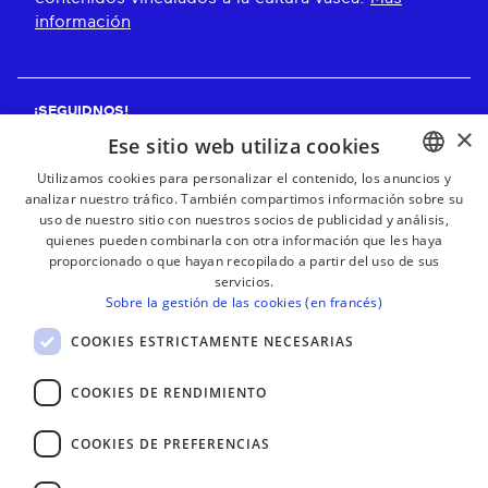
información
¡SEGUIDNOS!
×
Ese sitio web utiliza cookies
Utilizamos cookies para personalizar el contenido, los anuncios y
analizar nuestro tráfico. También compartimos información sobre su
BASQUE
¡RECIBE NUESTROS BOLETINES!
uso de nuestro sitio con nuestros socios de publicidad y análisis,
FRENCH
quienes pueden combinarla con otra información que les haya
proporcionado o que hayan recopilado a partir del uso de sus
Suscribirse
SPANISH
servicios.
Sobre la gestión de las cookies (en francés)
ENGLISH
COOKIES ESTRICTAMENTE NECESARIAS
COOKIES DE RENDIMIENTO
COOKIES DE PREFERENCIAS