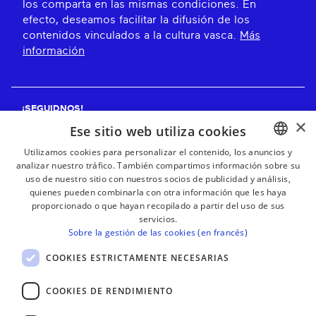
los comparta en las mismas condiciones. En
efecto, deseamos facilitar la difusión de los
contenidos vinculados a la cultura vasca.
Más
información
¡SEGUIDNOS!
×
Ese sitio web utiliza cookies
Utilizamos cookies para personalizar el contenido, los anuncios y
analizar nuestro tráfico. También compartimos información sobre su
BASQUE
¡RECIBE NUESTROS BOLETINES!
uso de nuestro sitio con nuestros socios de publicidad y análisis,
FRENCH
quienes pueden combinarla con otra información que les haya
proporcionado o que hayan recopilado a partir del uso de sus
Suscribirse
SPANISH
servicios.
Sobre la gestión de las cookies (en francés)
ENGLISH
COOKIES ESTRICTAMENTE NECESARIAS
COOKIES DE RENDIMIENTO