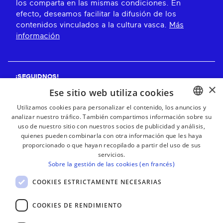
los comparta en las mismas condiciones. En
efecto, deseamos facilitar la difusión de los
contenidos vinculados a la cultura vasca.
Más
información
¡SEGUIDNOS!
×
Ese sitio web utiliza cookies
Utilizamos cookies para personalizar el contenido, los anuncios y
analizar nuestro tráfico. También compartimos información sobre su
BASQUE
¡RECIBE NUESTROS BOLETINES!
uso de nuestro sitio con nuestros socios de publicidad y análisis,
FRENCH
quienes pueden combinarla con otra información que les haya
proporcionado o que hayan recopilado a partir del uso de sus
Suscribirse
SPANISH
servicios.
Sobre la gestión de las cookies (en francés)
ENGLISH
COOKIES ESTRICTAMENTE NECESARIAS
COOKIES DE RENDIMIENTO