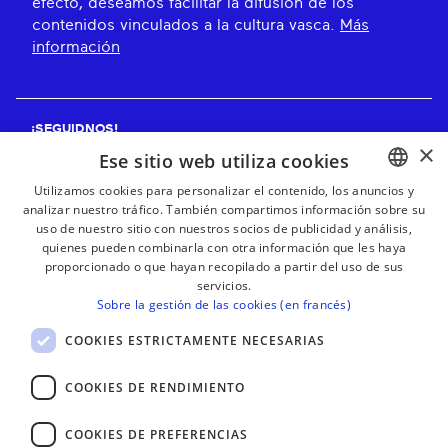
efecto, deseamos facilitar la difusión de los
contenidos vinculados a la cultura vasca.
Más
información
¡SEGUIDNOS!
×
Ese sitio web utiliza cookies
Utilizamos cookies para personalizar el contenido, los anuncios y
analizar nuestro tráfico. También compartimos información sobre su
BASQUE
¡RECIBE NUESTROS BOLETINES!
uso de nuestro sitio con nuestros socios de publicidad y análisis,
FRENCH
quienes pueden combinarla con otra información que les haya
proporcionado o que hayan recopilado a partir del uso de sus
Suscribirse
SPANISH
servicios.
Sobre la gestión de las cookies (en francés)
ENGLISH
COOKIES ESTRICTAMENTE NECESARIAS
COOKIES DE RENDIMIENTO
COOKIES DE PREFERENCIAS