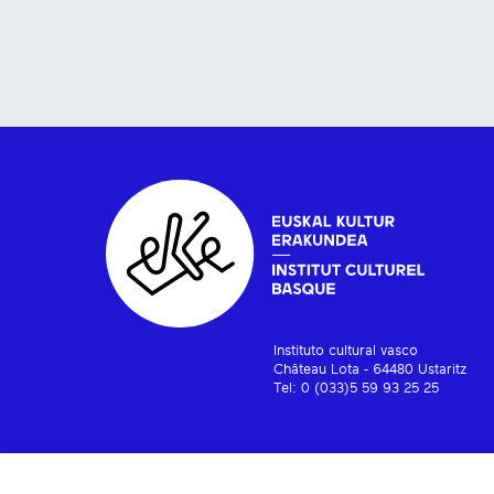
Instituto cultural vasco
Château Lota - 64480 Ustaritz
Tel: 0 (033)5 59 93 25 25