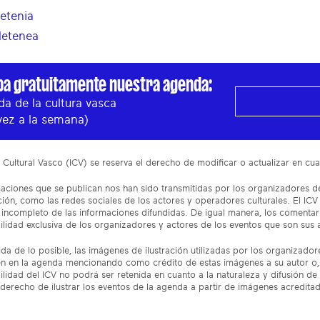
letenia
letenea
ba gratuitamente nuestra agenda:
a de la cultura vasca
vez a la semana)
to Cultural Vasco (ICV) se reserva el derecho de modificar o actualizar en 
aciones que se publican nos han sido transmitidas por los organizadores de
ón, como las redes sociales de los actores y operadores culturales. El ICV
incompleto de las informaciones difundidas. De igual manera, los comentar
lidad exclusiva de los organizadores y actores de los eventos que son sus 
da de lo posible, las imágenes de ilustración utilizadas por los organizado
n en la agenda mencionando como crédito de estas imágenes a su autor o, 
lidad del ICV no podrá ser retenida en cuanto a la naturaleza y difusión de 
 derecho de ilustrar los eventos de la agenda a partir de imágenes acredita