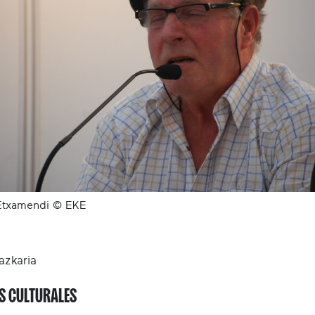
Etxamendi © EKE
azkaria
S CULTURALES