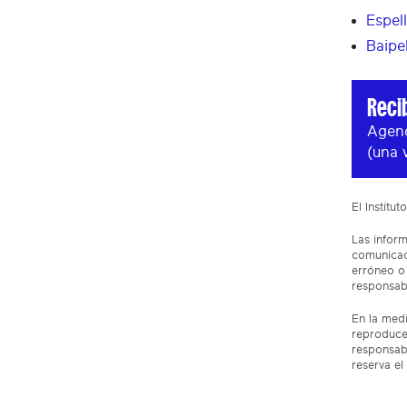
Espel
Baipe
Reci
Agend
(una 
El Institu
Las inform
comunicaci
erróneo o 
responsabi
En la medi
reproduce
responsabi
reserva el