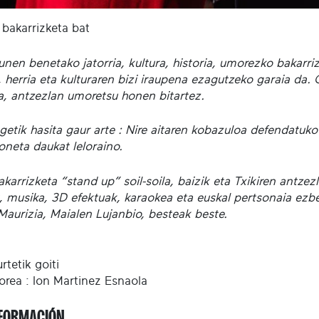
 bakarrizketa bat
unen benetako jatorria, kultura, historia, umorezko bakarr
 herria eta kulturaren bizi iraupena ezagutzeko garaia da. 
la, antzezlan umoretsu honen bitartez.
getik hasita gaur arte : Nire aitaren kobazuloa defendatuko
oneta daukat leloraino.
karrizketa “stand up” soil-soila, baizik eta Txikiren antzez
, musika, 3D efektuak, karaokea eta euskal pertsonaia ezber
Maurizia, Maialen Lujanbio, besteak beste.
rtetik goiti
orea : Ion Martinez Esnaola
FORMACIÓN