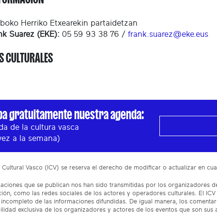
boko Herriko Etxearekin partaidetzan
nk Suarez (EKE):
05 59 93 38 76 /
frank.suarez@eke.eus
S CULTURALES
ba gratuitamente nuestra agenda:
a de la cultura vasca
vez a la semana)
to Cultural Vasco (ICV) se reserva el derecho de modificar o actualizar en 
aciones que se publican nos han sido transmitidas por los organizadores de
ón, como las redes sociales de los actores y operadores culturales. El ICV
incompleto de las informaciones difundidas. De igual manera, los comentar
lidad exclusiva de los organizadores y actores de los eventos que son sus 