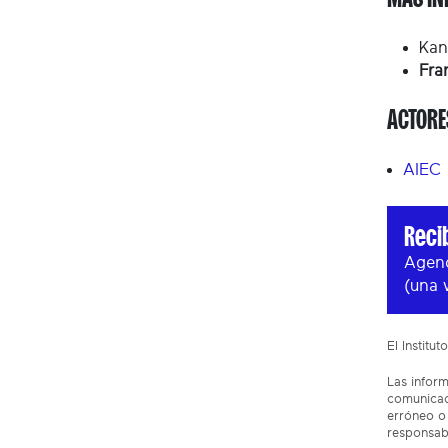
Kan
Fra
ACTORE
AIEC
Reci
Agend
(una 
El Institu
Las inform
comunicaci
erróneo o 
responsabi