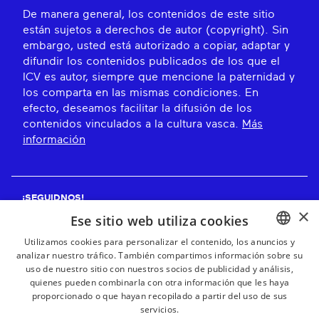
De manera general, los contenidos de este sitio
están sujetos a derechos de autor (copyright). Sin
embargo, usted está autorizado a copiar, adaptar y
difundir los contenidos publicados de los que el
ICV es autor, siempre que mencione la paternidad y
los comparta en las mismas condiciones. En
efecto, deseamos facilitar la difusión de los
contenidos vinculados a la cultura vasca.
Más
información
¡SEGUIDNOS!
×
Ese sitio web utiliza cookies
Utilizamos cookies para personalizar el contenido, los anuncios y
analizar nuestro tráfico. También compartimos información sobre su
BASQUE
¡RECIBE NUESTROS BOLETINES!
uso de nuestro sitio con nuestros socios de publicidad y análisis,
FRENCH
quienes pueden combinarla con otra información que les haya
proporcionado o que hayan recopilado a partir del uso de sus
Suscribirse
SPANISH
servicios.