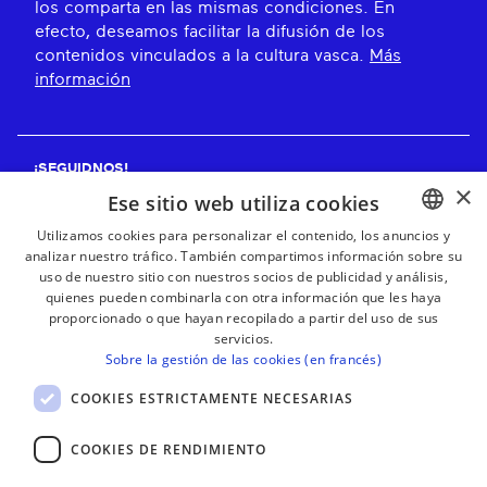
los comparta en las mismas condiciones. En
efecto, deseamos facilitar la difusión de los
contenidos vinculados a la cultura vasca.
Más
información
¡SEGUIDNOS!
×
Ese sitio web utiliza cookies
Utilizamos cookies para personalizar el contenido, los anuncios y
analizar nuestro tráfico. También compartimos información sobre su
BASQUE
¡RECIBE NUESTROS BOLETINES!
uso de nuestro sitio con nuestros socios de publicidad y análisis,
FRENCH
quienes pueden combinarla con otra información que les haya
proporcionado o que hayan recopilado a partir del uso de sus
Suscribirse
SPANISH
servicios.
Sobre la gestión de las cookies (en francés)
ENGLISH
COOKIES ESTRICTAMENTE NECESARIAS
COOKIES DE RENDIMIENTO