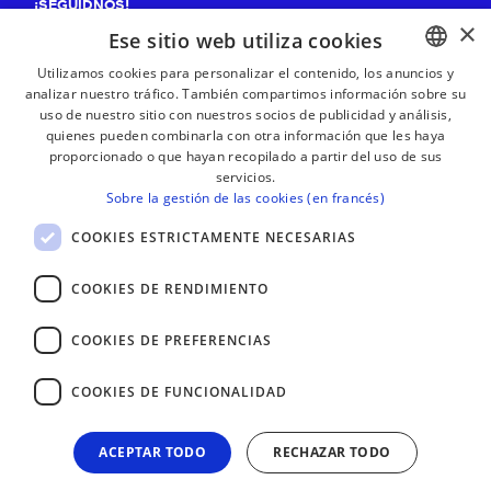
¡SEGUIDNOS!
×
Ese sitio web utiliza cookies
Utilizamos cookies para personalizar el contenido, los anuncios y
analizar nuestro tráfico. También compartimos información sobre su
BASQUE
¡RECIBE NUESTROS BOLETINES!
uso de nuestro sitio con nuestros socios de publicidad y análisis,
FRENCH
quienes pueden combinarla con otra información que les haya
proporcionado o que hayan recopilado a partir del uso de sus
Suscribirse
SPANISH
servicios.
Sobre la gestión de las cookies (en francés)
ENGLISH
COOKIES ESTRICTAMENTE NECESARIAS
COOKIES DE RENDIMIENTO
COOKIES DE PREFERENCIAS
COOKIES DE FUNCIONALIDAD
ACEPTAR TODO
RECHAZAR TODO