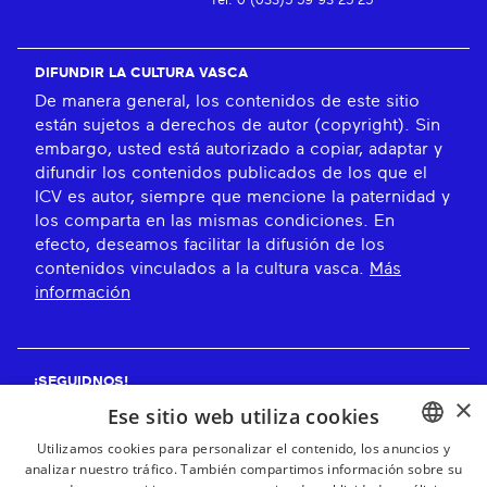
Tel: 0 (033)5 59 93 25 25
DIFUNDIR LA CULTURA VASCA
De manera general, los contenidos de este sitio
están sujetos a derechos de autor (copyright). Sin
embargo, usted está autorizado a copiar, adaptar y
difundir los contenidos publicados de los que el
ICV es autor, siempre que mencione la paternidad y
los comparta en las mismas condiciones. En
efecto, deseamos facilitar la difusión de los
contenidos vinculados a la cultura vasca.
Más
información
¡SEGUIDNOS!
×
Ese sitio web utiliza cookies
Utilizamos cookies para personalizar el contenido, los anuncios y
analizar nuestro tráfico. También compartimos información sobre su
BASQUE
¡RECIBE NUESTROS BOLETINES!