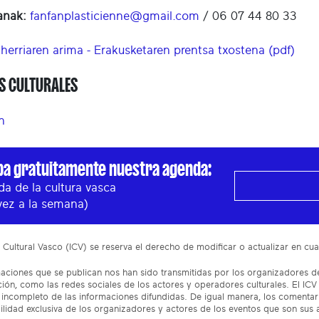
anak:
fanfanplasticienne@gmail.com
/ 06 07 44 80 33
herriaren arima - Erakusketaren prentsa txostena (pdf)
S CULTURALES
n
ba gratuitamente nuestra agenda:
a de la cultura vasca
vez a la semana)
to Cultural Vasco (ICV) se reserva el derecho de modificar o actualizar en 
aciones que se publican nos han sido transmitidas por los organizadores de
ón, como las redes sociales de los actores y operadores culturales. El ICV
incompleto de las informaciones difundidas. De igual manera, los comentar
lidad exclusiva de los organizadores y actores de los eventos que son sus 