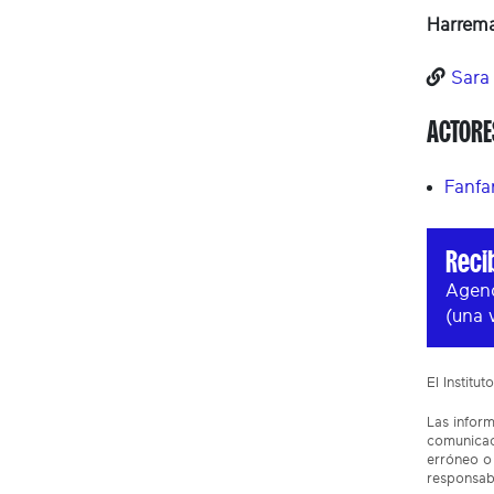
Harrem
Sara 
ACTORE
Fanfa
Reci
Agend
(una 
El Institu
Las inform
comunicaci
erróneo o 
responsabi