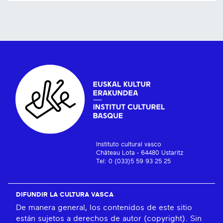
Instituto cultural vasco
Château Lota - 64480 Ustaritz
Tel: 0 (033)5 59 93 25 25
DIFUNDIR LA CULTURA VASCA
De manera general, los contenidos de este sitio
están sujetos a derechos de autor (copyright). Sin