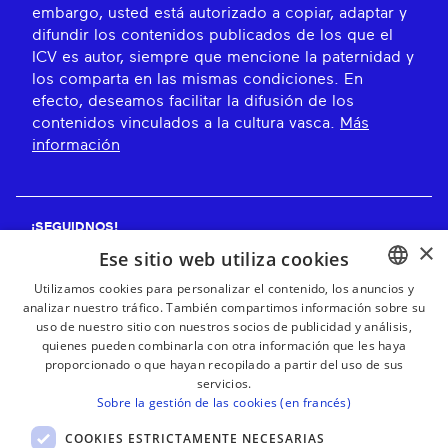
embargo, usted está autorizado a copiar, adaptar y
difundir los contenidos publicados de los que el
ICV es autor, siempre que mencione la paternidad y
los comparta en las mismas condiciones. En
efecto, deseamos facilitar la difusión de los
contenidos vinculados a la cultura vasca.
Más
información
¡SEGUIDNOS!
×
Ese sitio web utiliza cookies
Utilizamos cookies para personalizar el contenido, los anuncios y
analizar nuestro tráfico. También compartimos información sobre su
BASQUE
¡RECIBE NUESTROS BOLETINES!
uso de nuestro sitio con nuestros socios de publicidad y análisis,
FRENCH
quienes pueden combinarla con otra información que les haya
proporcionado o que hayan recopilado a partir del uso de sus
Suscribirse
SPANISH
servicios.
Sobre la gestión de las cookies (en francés)
ENGLISH
COOKIES ESTRICTAMENTE NECESARIAS